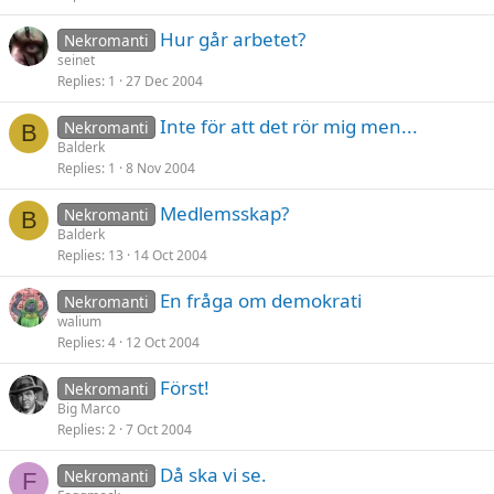
Hur går arbetet?
Nekromanti
seinet
Replies
1
27 Dec 2004
Inte för att det rör mig men...
Nekromanti
B
Balderk
Replies
1
8 Nov 2004
Medlemsskap?
Nekromanti
B
Balderk
Replies
13
14 Oct 2004
En fråga om demokrati
Nekromanti
walium
Replies
4
12 Oct 2004
Först!
Nekromanti
Big Marco
Replies
2
7 Oct 2004
Då ska vi se.
Nekromanti
F