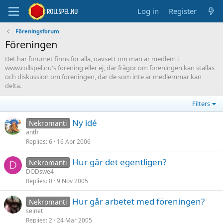
Log in
Register
Föreningsforum
Föreningen
Det här forumet finns för alla, oavsett om man är medlem i
www.rollspel.nu's förening eller ej, där frågor om föreningen kan ställas
och diskussion om föreningen, där de som inte är medlemmar kan
delta.
Filters
Ny idé
Nekromanti
anth
Replies
6
16 Apr 2006
Hur går det egentligen?
Nekromanti
D
DODswe4
Replies
0
9 Nov 2005
Hur går arbetet med föreningen?
Nekromanti
seinet
Replies
2
24 Mar 2005