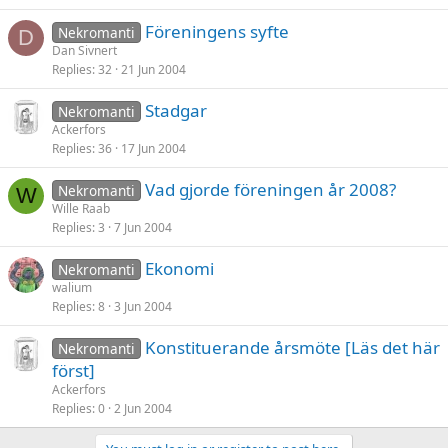
Föreningens syfte
Nekromanti
D
Dan Sivnert
Replies
32
21 Jun 2004
Stadgar
Nekromanti
Ackerfors
Replies
36
17 Jun 2004
Vad gjorde föreningen år 2008?
Nekromanti
W
Wille Raab
Replies
3
7 Jun 2004
Ekonomi
Nekromanti
walium
Replies
8
3 Jun 2004
Konstituerande årsmöte [Läs det här
Nekromanti
först]
Ackerfors
Replies
0
2 Jun 2004