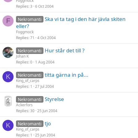
Foggmock
Replies
3
6 Oct 2004
Ska vi ta tag i den här jävla skiten
Nekromanti
F
eller?
Foggmock
Replies
71
4 Oct 2004
Hur står det till ?
Nekromanti
Johan K
Replies
0
1 Aug 2004
titta gärna in på...
Nekromanti
K
King_of_carps
Replies
1
27 Jul 2004
Styrelse
Nekromanti
Ackerfors
Replies
30
25 Jun 2004
tjo
Nekromanti
K
King_of_carps
Replies
1
25 Jun 2004