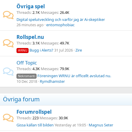
Övriga spel
Threads
2.1K
Messages
26.4K
Digital spelutveckling och varför jag är Ai-skeptiker
26 minutes ago
entomophobiac
Rollspel.nu
Threads
3.1K
Messages
49.7K
Bugg i Alerts?
31 Jul 2026
Zire
WRNU
Off Topic
Threads
4.3K
Messages
79.9K
Föreningen WRNU är officellt avslutad nu.
Nekromanti
10 Dec 2018
Rymdhamster
Övriga forum
Forumrollspel
Threads
223
Messages
30.9K
Gissa källan till bilden
Yesterday at 19:05
Magnus Seter