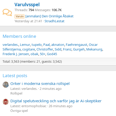
Varulvsspel
Threads
794
Messages
106.7K
[anmälan] Den Orimlige Åbäket
Varulv
Yesterday at 21:41
StradhLestat
Members online
verlandes.
Lemur
tupelo
Paal
aknaton
Faehrengaust
Oscar
Silferstjerna
cogitare
Christoffer
Sidd
Franz
Gurgeh
Mekanurg
Frederik J. Jensen
obak
50+
God45
Total: 3,563 (members: 21, guests: 3,542)
Latest posts
Orker i moderna svenska rollspel
Latest: verlandes.
2 minutes ago
Rollspel
Digital spelutveckling och varför jag är Ai-skeptiker
Latest: entomophobiac
26 minutes ago
Övriga spel