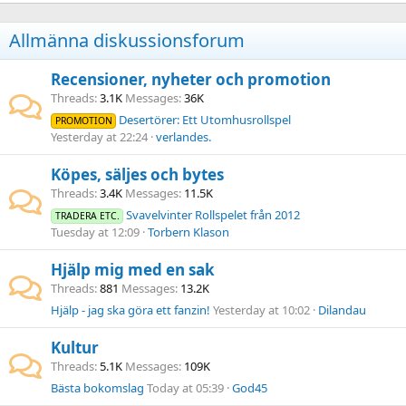
Allmänna diskussionsforum
Recensioner, nyheter och promotion
Threads
3.1K
Messages
36K
Desertörer: Ett Utomhusrollspel
PROMOTION
Yesterday at 22:24
verlandes.
Köpes, säljes och bytes
Threads
3.4K
Messages
11.5K
Svavelvinter Rollspelet från 2012
TRADERA ETC.
Tuesday at 12:09
Torbern Klason
Hjälp mig med en sak
Threads
881
Messages
13.2K
Hjälp - jag ska göra ett fanzin!
Yesterday at 10:02
Dilandau
Kultur
Threads
5.1K
Messages
109K
Bästa bokomslag
Today at 05:39
God45