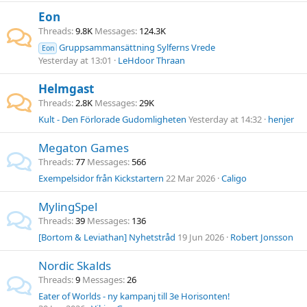
Eon
Threads
9.8K
Messages
124.3K
Gruppsammansättning Sylferns Vrede
Eon
Yesterday at 13:01
LeHdoor Thraan
Helmgast
Threads
2.8K
Messages
29K
Kult - Den Förlorade Gudomligheten
Yesterday at 14:32
henjer
Megaton Games
Threads
77
Messages
566
Exempelsidor från Kickstartern
22 Mar 2026
Caligo
MylingSpel
Threads
39
Messages
136
[Bortom & Leviathan] Nyhetstråd
19 Jun 2026
Robert Jonsson
Nordic Skalds
Threads
9
Messages
26
Eater of Worlds - ny kampanj till 3e Horisonten!