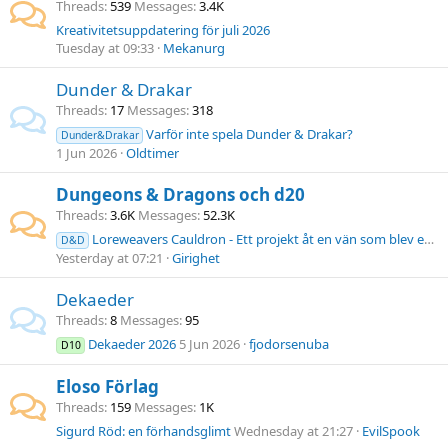
Threads
539
Messages
3.4K
Kreativitetsuppdatering för juli 2026
Tuesday at 09:33
Mekanurg
Dunder & Drakar
Threads
17
Messages
318
Varför inte spela Dunder & Drakar?
Dunder&Drakar
1 Jun 2026
Oldtimer
Dungeons & Dragons och d20
Threads
3.6K
Messages
52.3K
Loreweavers Cauldron - Ett projekt åt en vän som blev ett helt spel
D&D
Yesterday at 07:21
Girighet
Dekaeder
Threads
8
Messages
95
Dekaeder 2026
5 Jun 2026
fjodorsenuba
D10
Eloso Förlag
Threads
159
Messages
1K
Sigurd Röd: en förhandsglimt
Wednesday at 21:27
EvilSpook