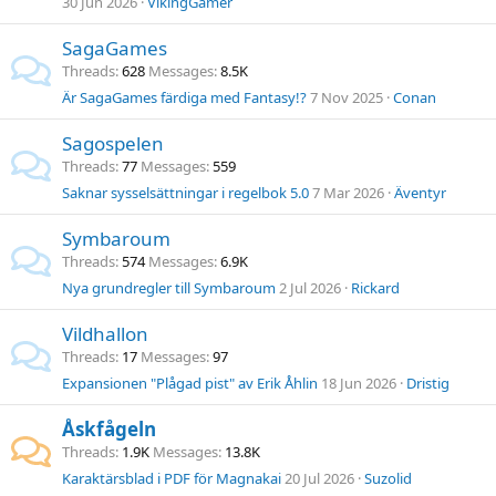
30 Jun 2026
VikingGamer
SagaGames
Threads
628
Messages
8.5K
Är SagaGames färdiga med Fantasy!?
7 Nov 2025
Conan
Sagospelen
Threads
77
Messages
559
Saknar sysselsättningar i regelbok 5.0
7 Mar 2026
Äventyr
Symbaroum
Threads
574
Messages
6.9K
Nya grundregler till Symbaroum
2 Jul 2026
Rickard
Vildhallon
Threads
17
Messages
97
Expansionen "Plågad pist" av Erik Åhlin
18 Jun 2026
Dristig
Åskfågeln
Threads
1.9K
Messages
13.8K
Karaktärsblad i PDF för Magnakai
20 Jul 2026
Suzolid