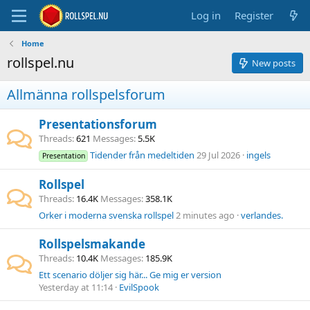
Log in
Register
Home
rollspel.nu
New posts
Allmänna rollspelsforum
Presentationsforum
Threads
621
Messages
5.5K
Tidender från medeltiden
29 Jul 2026
ingels
Presentation
Rollspel
Threads
16.4K
Messages
358.1K
Orker i moderna svenska rollspel
2 minutes ago
verlandes.
Rollspelsmakande
Threads
10.4K
Messages
185.9K
Ett scenario döljer sig här... Ge mig er version
Yesterday at 11:14
EvilSpook