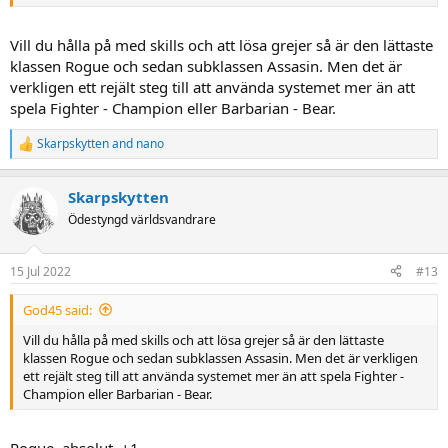
Vill du hålla på med skills och att lösa grejer så är den lättaste
klassen Rogue och sedan subklassen Assasin. Men det är
verkligen ett rejält steg till att använda systemet mer än att
spela Fighter - Champion eller Barbarian - Bear.
Skarpskytten
and
nano
R
e
a
Skarpskytten
c
t
Ödestyngd världsvandrare
i
o
n
15 Jul 2022
#13
s
:
God45 said:
Vill du hålla på med skills och att lösa grejer så är den lättaste
klassen Rogue och sedan subklassen Assasin. Men det är verkligen
ett rejält steg till att använda systemet mer än att spela Fighter -
Champion eller Barbarian - Bear.