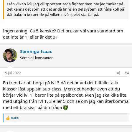
Från vilken lvl? Jag vill spontant säga fighter men när jag tänker på
det känns det som att det ändå finns en del system att hålla koll på
där bakom beroende på vilken nivå spelet startar på.
Ingen aning. Ca 5 kanske? Det brukar väl vara standard om
det inte är 1, eller är det 0?
Sömniga Isaac
Sömnig i konstanter
15 Jul 2022
#4
En trend är att börja på lvl 3 då det är vid det tillfället alla
klasser låst upp sin sub-class. Men det händer även att du
börjar vid lvl 1, beror lite på spelbordet. Men jag ska kika lite
med utgång från lvl 1, 3 eller 5 och se om jag kan återkomma
med ett bra svar på din fråga
nano
R
e
a