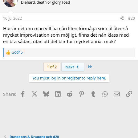
t
Diehard, death or glory Toad
i
o
n
16 Jul 2022
#20
s
:
Hur är det om man vill ha nån liten förmåga som tillåter så
mycket improvisation som möjligt, finns det nån klass med
en bra sådan, utan att det blir för mycket annat mök?
God45
R
e
a
Last
1 of 2
Next
c
t
You must log in or register to reply here.
i
o
n
Facebook
X
Bluesky
LinkedIn
Reddit
Pinterest
Tumblr
WhatsApp
Email
Li
Share:
s
:
Dungeons & Dragons och d20