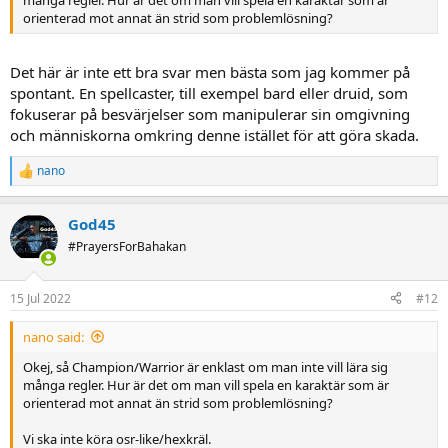
orienterad mot annat än strid som problemlösning?
Det här är inte ett bra svar men bästa som jag kommer på
spontant. En spellcaster, till exempel bard eller druid, som
fokuserar på besvärjelser som manipulerar sin omgivning
och människorna omkring denne istället för att göra skada.
nano
R
e
a
God45
c
t
#PrayersForBahakan
i
o
n
15 Jul 2022
#12
s
:
nano said:
Okej, så Champion/Warrior är enklast om man inte vill lära sig
många regler. Hur är det om man vill spela en karaktär som är
orienterad mot annat än strid som problemlösning?
Vi ska inte köra osr-like/hexkräl.