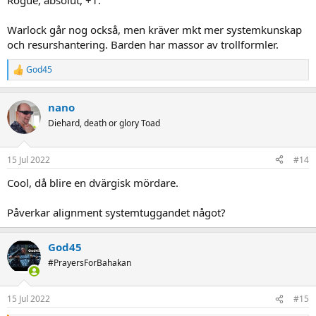
Rogue, absolut, +1.
Warlock går nog också, men kräver mkt mer systemkunskap
och resurshantering. Barden har massor av trollformler.
God45
R
e
a
nano
c
t
Diehard, death or glory Toad
i
o
n
15 Jul 2022
#14
s
:
Cool, då blire en dvärgisk mördare.
Påverkar alignment systemtuggandet något?
God45
#PrayersForBahakan
15 Jul 2022
#15