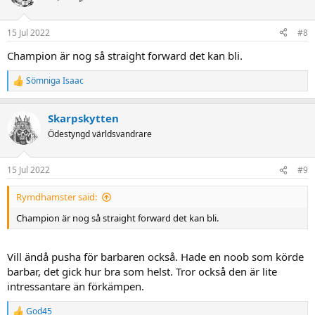
i
o
n
15 Jul 2022
#8
s
:
Champion är nog så straight forward det kan bli.
Sömniga Isaac
R
e
a
Skarpskytten
c
t
Ödestyngd världsvandrare
i
o
n
15 Jul 2022
#9
s
:
Rymdhamster said:
Champion är nog så straight forward det kan bli.
Vill ändå pusha för barbaren också. Hade en noob som körde
barbar, det gick hur bra som helst. Tror också den är lite
intressantare än förkämpen.
God45