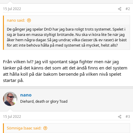
15 Jul 2022
#2
nano said:
De gånger jag spelar DnD har jag bara roligt trots systemet. Spelet i
sig är bara en massa styltigt brötande. Nu ska vi köra lite 5e när jag
åker hem några dagar. Så jag undrar, vilka classer (& ev raser) är bäst
för att inte behöva hålla på med systemet så mycket, helst alls?
Från vilken lvl? Jag vill spontant säga fighter men när jag
tänker på det känns det som att det ändå finns en del system
att hålla koll på där bakom beroende på vilken nivå spelet
startar på.
nano
Diehard, death or glory Toad
15 Jul 2022
#3
Sömniga Isaac said: