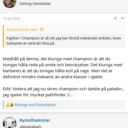
t
Sömnig i konstanter
i
o
n
15 Jul 2022
#7
s
:
Skarpskytten said:
Fighter / Champion är så vitt jag kan förstå mekaniskt enklats. Även
barbaren är värd att titta på.
Medhåll på denna, det kluriga med champion är att du
tvingas hålla reda på smite och besvärjelser. Det kluriga med
barbaren är att du tvingas hålla koll på rage. Men det är
definitivt mindre mekanik än andra klasser i spelet.
Edit: Notera att jag nu skrev champion och tänkte på paladin...
jag spelar för mycket pathfinder 2...
Bolongo
and
Skarpskytten
R
e
a
Rymdhamster
c
t
ɹǝʇsɯɐɥpɯʎɹ