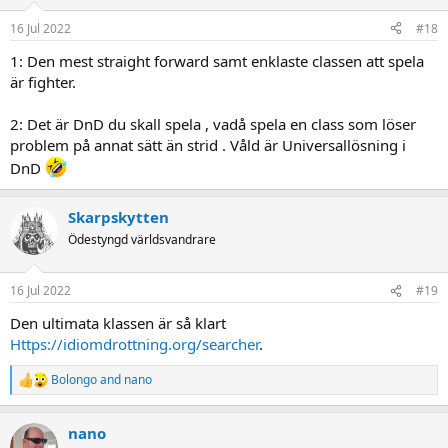
16 Jul 2022
#18
1: Den mest straight forward samt enklaste classen att spela
är fighter.
2: Det är DnD du skall spela , vadå spela en class som löser
problem på annat sätt än strid . Våld är Universallösning i
DnD
Skarpskytten
Ödestyngd världsvandrare
16 Jul 2022
#19
Den ultimata klassen är så klart
Https://idiomdrottning.org/searcher
.
Bolongo
and
nano
R
e
a
nano
c