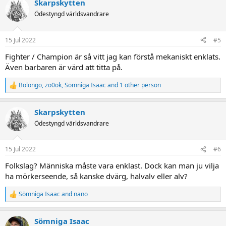
Skarpskytten
c
t
Ödestyngd världsvandrare
i
o
n
15 Jul 2022
#5
s
:
Fighter / Champion är så vitt jag kan förstå mekaniskt enklats.
Även barbaren är värd att titta på.
Bolongo
,
zo0ok
,
Sömniga Isaac
and 1 other person
R
e
a
Skarpskytten
c
t
Ödestyngd världsvandrare
i
o
n
15 Jul 2022
#6
s
:
Folkslag? Människa måste vara enklast. Dock kan man ju vilja
ha mörkerseende, så kanske dvärg, halvalv eller alv?
Sömniga Isaac
and
nano
R
e
a
Sömniga Isaac
c