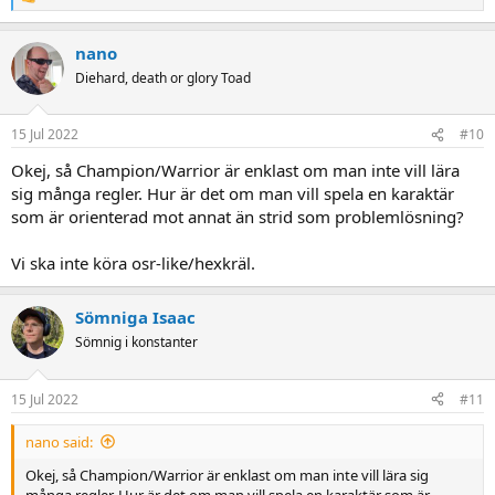
R
e
a
nano
c
t
Diehard, death or glory Toad
i
o
n
15 Jul 2022
#10
s
:
Okej, så Champion/Warrior är enklast om man inte vill lära
sig många regler. Hur är det om man vill spela en karaktär
som är orienterad mot annat än strid som problemlösning?
Vi ska inte köra osr-like/hexkräl.
Sömniga Isaac
Sömnig i konstanter
15 Jul 2022
#11
nano said:
Okej, så Champion/Warrior är enklast om man inte vill lära sig
många regler. Hur är det om man vill spela en karaktär som är