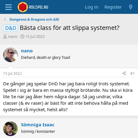
Log in
Register
Dungeons & Dragons och d20
Bästa class för att slippa systemet?
D&D
T
S
nano
15 Jul 2022
h
t
r
a
nano
e
r
Diehard, death or glory Toad
a
t
d
d
s
a
15 Jul 2022
#1
t
t
a
e
De gånger jag spelar DnD har jag bara roligt trots systemet.
r
Spelet i sig är bara en massa styltigt brötande. Nu ska vi köra
t
lite 5e när jag åker hem några dagar. Så jag undrar, vilka
e
classer (& ev raser) är bäst för att inte behöva hålla på med
r
systemet så mycket, helst alls?
Sömniga Isaac
Sömnig i konstanter