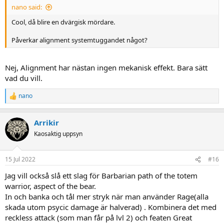
nano said:
Cool, då blire en dvärgisk mördare.
Påverkar alignment systemtuggandet något?
Nej, Alignment har nästan ingen mekanisk effekt. Bara sätt
vad du vill.
nano
R
e
a
Arrikir
c
t
Kaosaktig uppsyn
i
o
n
15 Jul 2022
#16
s
:
Jag vill också slå ett slag för Barbarian path of the totem
warrior, aspect of the bear.
In och banka och tål mer stryk när man använder Rage(alla
skada utom psycic damage är halverad) . Kombinera det med
reckless attack (som man får på lvl 2) och featen Great