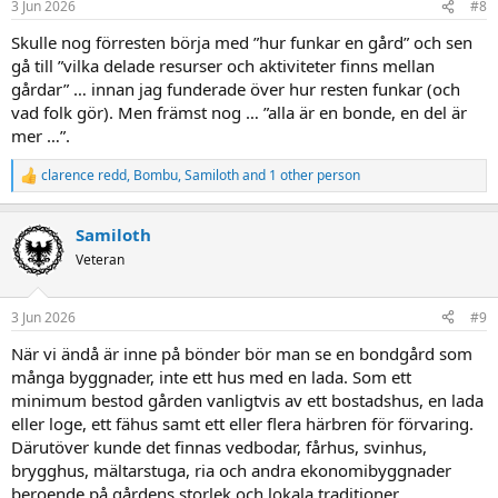
3 Jun 2026
#8
s
:
Skulle nog förresten börja med ”hur funkar en gård” och sen
gå till ”vilka delade resurser och aktiviteter finns mellan
gårdar” … innan jag funderade över hur resten funkar (och
vad folk gör). Men främst nog … ”alla är en bonde, en del är
mer …”.
clarence redd
,
Bombu
,
Samiloth
and 1 other person
R
e
a
Samiloth
c
t
Veteran
i
o
n
3 Jun 2026
#9
s
:
När vi ändå är inne på bönder bör man se en bondgård som
många byggnader, inte ett hus med en lada. Som ett
minimum bestod gården vanligtvis av ett bostadshus, en lada
eller loge, ett fähus samt ett eller flera härbren för förvaring.
Därutöver kunde det finnas vedbodar, fårhus, svinhus,
brygghus, mältarstuga, ria och andra ekonomibyggnader
beroende på gårdens storlek och lokala traditioner.