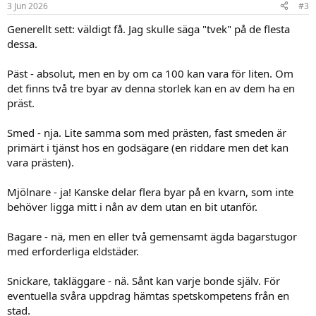
3 Jun 2026
#3
s
:
Generellt sett: väldigt få. Jag skulle säga "tvek" på de flesta
dessa.
Päst - absolut, men en by om ca 100 kan vara för liten. Om
det finns två tre byar av denna storlek kan en av dem ha en
präst.
Smed - nja. Lite samma som med prästen, fast smeden är
primärt i tjänst hos en godsägare (en riddare men det kan
vara prästen).
Mjölnare - ja! Kanske delar flera byar på en kvarn, som inte
behöver ligga mitt i nån av dem utan en bit utanför.
Bagare - nä, men en eller två gemensamt ägda bagarstugor
med erforderliga eldstäder.
Snickare, takläggare - nä. Sånt kan varje bonde själv. För
eventuella svåra uppdrag hämtas spetskompetens från en
stad.