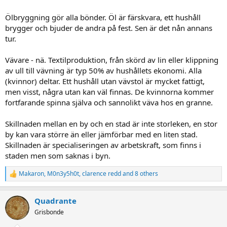
Ölbryggning gör alla bönder. Öl är färskvara, ett hushåll
brygger och bjuder de andra på fest. Sen är det nån annans
tur.
Vävare - nä. Textilproduktion, från skörd av lin eller klippning
av ull till vävning är typ 50% av hushållets ekonomi. Alla
(kvinnor) deltar. Ett hushåll utan vävstol är mycket fattigt,
men visst, några utan kan väl finnas. De kvinnorna kommer
fortfarande spinna själva och sannolikt väva hos en granne.
Skillnaden mellan en by och en stad är inte storleken, en stor
by kan vara större än eller jämförbar med en liten stad.
Skillnaden är specialiseringen av arbetskraft, som finns i
staden men som saknas i byn.
Makaron
,
M0n3y5h0t
,
clarence redd
and 8 others
R
e
a
Quadrante
c
t
Grisbonde
i
o