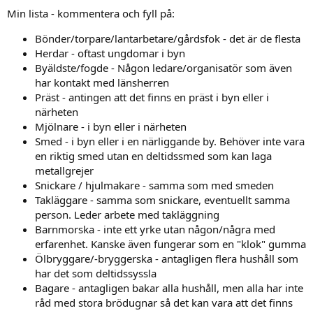
Min lista - kommentera och fyll på:
Bönder/torpare/lantarbetare/gårdsfok - det är de flesta
Herdar - oftast ungdomar i byn
Byäldste/fogde - Någon ledare/organisatör som även
har kontakt med länsherren
Präst - antingen att det finns en präst i byn eller i
närheten
Mjölnare - i byn eller i närheten
Smed - i byn eller i en närliggande by. Behöver inte vara
en riktig smed utan en deltidssmed som kan laga
metallgrejer
Snickare / hjulmakare - samma som med smeden
Takläggare - samma som snickare, eventuellt samma
person. Leder arbete med takläggning
Barnmorska - inte ett yrke utan någon/några med
erfarenhet. Kanske även fungerar som en "klok" gumma
Ölbryggare/-bryggerska - antagligen flera hushåll som
har det som deltidssyssla
Bagare - antagligen bakar alla hushåll, men alla har inte
råd med stora brödugnar så det kan vara att det finns