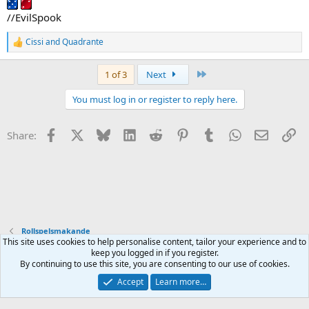
//EvilSpook
Cissi
and
Quadrante
R
e
a
Last
1 of 3
Next
c
t
You must log in or register to reply here.
i
o
n
Facebook
X
Bluesky
LinkedIn
Reddit
Pinterest
Tumblr
WhatsApp
Email
Li
Share:
s
:
Rollspelsmakande
This site uses cookies to help personalise content, tailor your experience and to
keep you logged in if you register.
Terms and rules
Privacy policy
Help
Home
R
By continuing to use this site, you are consenting to our use of cookies.
S
S
Accept
Learn more…
®
Community platform by XenForo
© 2010-2025 XenForo Ltd.