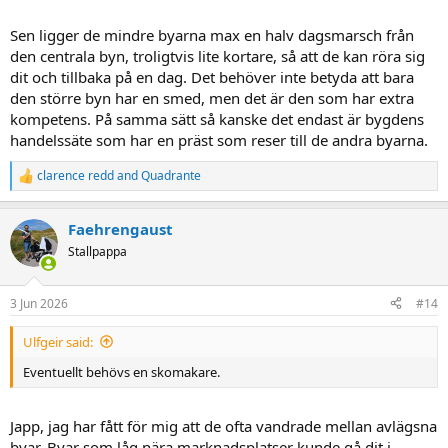
Sen ligger de mindre byarna max en halv dagsmarsch från
den centrala byn, troligtvis lite kortare, så att de kan röra sig
dit och tillbaka på en dag. Det behöver inte betyda att bara
den större byn har en smed, men det är den som har extra
kompetens. På samma sätt så kanske det endast är bygdens
handelssäte som har en präst som reser till de andra byarna.
clarence redd
and
Quadrante
R
e
a
Faehrengaust
c
t
Stallpappa
i
o
n
3 Jun 2026
#14
s
:
Ulfgeir said:
Eventuellt behövs en skomakare.
Japp, jag har fått för mig att de ofta vandrade mellan avlägsna
byar. Byar som låg nära marknadsplatser kunde gå dit i