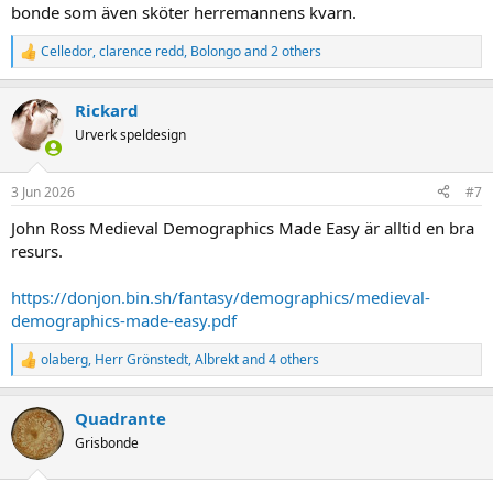
bonde som även sköter herremannens kvarn.
Celledor
,
clarence redd
,
Bolongo
and 2 others
R
e
a
Rickard
c
t
Urverk speldesign
i
o
n
3 Jun 2026
#7
s
:
John Ross Medieval Demographics Made Easy är alltid en bra
resurs.
https://donjon.bin.sh/fantasy/demographics/medieval-
demographics-made-easy.pdf
olaberg
,
Herr Grönstedt
,
Albrekt
and 4 others
R
e
a
Quadrante
c
t
Grisbonde
i
o
n