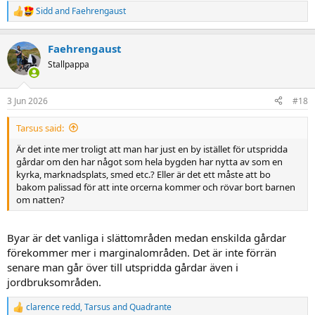
Sidd
and
Faehrengaust
R
e
a
Faehrengaust
c
t
Stallpappa
i
o
n
3 Jun 2026
#18
s
:
Tarsus said:
Är det inte mer troligt att man har just en by istället för utspridda
gårdar om den har något som hela bygden har nytta av som en
kyrka, marknadsplats, smed etc.? Eller är det ett måste att bo
bakom palissad för att inte orcerna kommer och rövar bort barnen
om natten?
Byar är det vanliga i slättområden medan enskilda gårdar
förekommer mer i marginalområden. Det är inte förrän
senare man går över till utspridda gårdar även i
jordbruksområden.
clarence redd
,
Tarsus
and
Quadrante
R