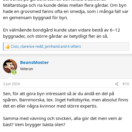
Mältarstuga och ria kunde delas mellan flera gårdar. Om byn
hade en grovsmed fanns ofta en smedja, som i många fall var
en gemensam byggnad för byn.
En välmående bondgård kunde utan vidare bestå av 6–12
byggnader, och större gårdar av betydligt fler än så.
Cissi
,
clarence redd
,
Jarnhand
and 4 others
R
e
a
BeansMoster
c
t
Veteran
i
o
n
3 Jun 2026
#10
s
:
Sen, för att göra byn intressant så är du ändå en del på
spåren. Barnmorska, tex. Inget heltidsyrke, men absolut finns
det en eller några kvinnor med större expertis.
Samma med vävning och snickeri, alla gör det men vem är
bäst? Vem brygger bästa ölen?