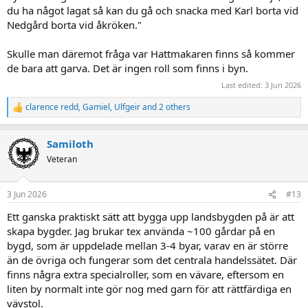
du ha något lagat så kan du gå och snacka med Karl borta vid
Nedgård borta vid åkröken."
Skulle man däremot fråga var Hattmakaren finns så kommer
de bara att garva. Det är ingen roll som finns i byn.
Last edited:
3 Jun 2026
clarence redd
,
Gamiel
,
Ulfgeir
and 2 others
R
e
a
Samiloth
c
t
Veteran
i
o
n
3 Jun 2026
#13
s
:
Ett ganska praktiskt sätt att bygga upp landsbygden på är att
skapa bygder. Jag brukar tex använda ~100 gårdar på en
bygd, som är uppdelade mellan 3-4 byar, varav en är större
än de övriga och fungerar som det centrala handelssätet. Där
finns några extra specialroller, som en vävare, eftersom en
liten by normalt inte gör nog med garn för att rättfärdiga en
vävstol.