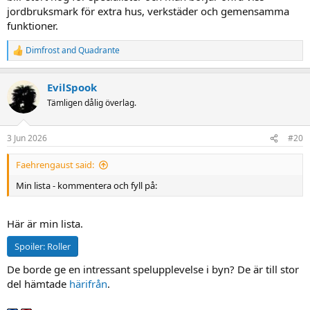
jordbruksmark för extra hus, verkstäder och gemensamma
funktioner.
Dimfrost
and
Quadrante
R
e
a
EvilSpook
c
t
Tämligen dålig överlag.
i
o
n
3 Jun 2026
#20
s
:
Faehrengaust said:
Min lista - kommentera och fyll på:
Här är min lista.
Spoiler:
Roller
De borde ge en intressant spelupplevelse i byn? De är till stor
del hämtade
härifrån
.