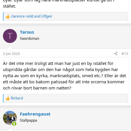
stället.
clarence redd
and
Ulfgeir
R
e
a
Tarsus
c
T
t
Swordsman
i
o
n
3 Jun 2026
#15
s
:
Är det inte mer troligt att man har just en by istället för
utspridda gårdar om den har något som hela bygden har
nytta av som en kyrka, marknadsplats, smed etc.? Eller är det
ett måste att bo bakom palissad för att inte orcerna kommer
och rövar bort barnen om natten?
Rickard
R
e
a
Faehrengaust
c
t
Stallpappa
i
o