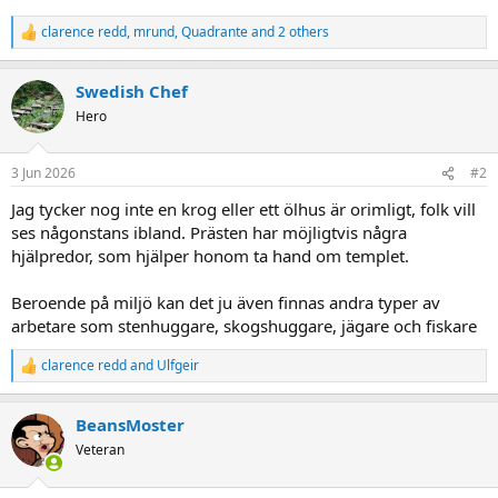
clarence redd
,
mrund
,
Quadrante
and 2 others
R
e
a
Swedish Chef
c
t
Hero
i
o
n
3 Jun 2026
#2
s
:
Jag tycker nog inte en krog eller ett ölhus är orimligt, folk vill
ses någonstans ibland. Prästen har möjligtvis några
hjälpredor, som hjälper honom ta hand om templet.
Beroende på miljö kan det ju även finnas andra typer av
arbetare som stenhuggare, skogshuggare, jägare och fiskare
clarence redd
and
Ulfgeir
R
e
a
BeansMoster
c
t
Veteran
i
o
n