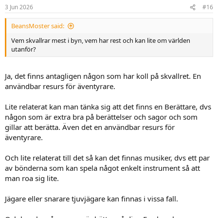
n
3 Jun 2026
#16
s
:
BeansMoster said:
Vem skvallrar mest i byn, vem har rest och kan lite om världen
utanför?
Ja, det finns antagligen någon som har koll på skvallret. En
användbar resurs för äventyrare.
Lite relaterat kan man tänka sig att det finns en Berättare, dvs
någon som är extra bra på berättelser och sagor och som
gillar att berätta. Även det en användbar resurs för
äventyrare.
Och lite relaterat till det så kan det finnas musiker, dvs ett par
av bönderna som kan spela något enkelt instrument så att
man roa sig lite.
Jägare eller snarare tjuvjägare kan finnas i vissa fall.