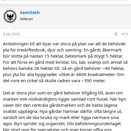
e
a
Samiloth
c
t
Veteran
i
o
n
3 Jun 2026
#19
s
:
Anledningen till att byar var stora på ytan var att de behövde
yta för treskiftesbruk, djur och samling. En gårds åkermark
bör snitta på nästan 15 hektar, betesmark på drygt 5 hektar.
För att förse en gård med kvistar, löv, bär, svamp och annat så
behövs kanske 28 hektar till. Så en gård behöver ~48 hektar,
plus yta för alla byggnader, vilket är 480K kvadratmeter. Om
det vore en cirkel så skulle radien vara ~390 meter.
Det är stora ytor som en gård behöver tillgång till, även om
marken inte nödvändigtvis ligger samlad runt huset. När byn
växer blir den centrala gårdsmarken och de bästa lägena
snabbt upptagna. Nya gårdar hamnar därför ofta längre ut,
särskilt om de ska bruka ny mark eller ligga närmare sina
ägor. Byn sprider sig organiskt, tills befolkningsunderlaget
blir stort nog för specialister och man börjar offra viss