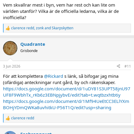
Vem skvallrar mest i byn, vem har rest och kan lite om
världen utanför? Vilka är de officiella ledarna, vilka är de
inofficiella?
clarence redd
,
zonk
and
Skarpskytten
R
e
a
Quadrante
c
t
Grisbonde
i
o
n
3 Jun 2026
#11
s
:
För att komplettera
@Rickard
s länk, så bifogar jag mina
(ofärdiga) anteckningar runt gård, by och räkenskaper.
https://docs.google.com/document/d/1uDY81S3UPT58jnU97
UF8F9WbhTx_rKb6z3EBNpjybvE/edit?tab=t.wqtbzxhtbtiy
https://docs.google.com/document/d/1Mf94UeEtCC3ELlYXm
BOHjYDmQWKa8uvhitkU-P56T1Q/edit?usp=sharing
clarence redd
R
e
a
Faehrengaust