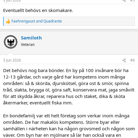
3 Jun 2026
#5
s
:
Eventuellt behövs en skomakare.
Faehrengaust
and
Quadrante
R
e
a
Samiloth
c
t
Veteran
i
o
n
3 Jun 2026
#6
s
:
Det behövs nog bara bönder. En by på 100 invånare bör ha
12-13 gårdar, och varje gård har kompetens inom många
områden: så & skörda, djurskötsel, göra ost & smör, spinna
tråd, slakta, brygga öl, göra saft, konservera mat, jaga småvilt
för att skydda åkrar, reparera hus och staket, dika & sköta
åkermarker, eventuellt fiska mm.
En bondefamilj var ett helt företag som verkar inom många
områden. De har makalös kompetens. Större byar eller
samhällen i närheten kan ha någon grovsmed och någon som
väver. Om byn har en mjölnare så lär han också vara en