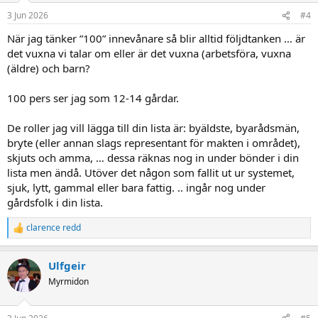
n
3 Jun 2026
#4
s
:
När jag tänker ”100” innevånare så blir alltid följdtanken … är
det vuxna vi talar om eller är det vuxna (arbetsföra, vuxna
(äldre) och barn?
100 pers ser jag som 12-14 gårdar.
De roller jag vill lägga till din lista är: byäldste, byarådsmän,
bryte (eller annan slags representant för makten i området),
skjuts och amma, … dessa räknas nog in under bönder i din
lista men ändå. Utöver det någon som fallit ut ur systemet,
sjuk, lytt, gammal eller bara fattig. .. ingår nog under
gårdsfolk i din lista.
clarence redd
R
e
a
Ulfgeir
c
t
Myrmidon
i
o
n