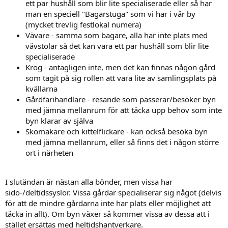
ett par hushåll som blir lite specialiserade eller så har
man en speciell "Bagarstuga" som vi har i vår by
(mycket trevlig festlokal numera)
Vävare - samma som bagare, alla har inte plats med
vävstolar så det kan vara ett par hushåll som blir lite
specialiserade
Krog - antagligen inte, men det kan finnas någon gård
som tagit på sig rollen att vara lite av samlingsplats på
kvällarna
Gårdfarihandlare - resande som passerar/besöker byn
med jämna mellanrum för att täcka upp behov som inte
byn klarar av själva
Skomakare och kittelflickare - kan också besöka byn
med jämna mellanrum, eller så finns det i någon större
ort i närheten
I slutändan är nästan alla bönder, men vissa har
sido-/deltidssyslor. Vissa gårdar specialiserar sig något (delvis
för att de mindre gårdarna inte har plats eller möjlighet att
täcka in allt). Om byn växer så kommer vissa av dessa att i
stället ersättas med heltidshantverkare.