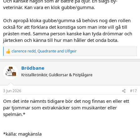
Och kanske någon som är bättre på djur. En slags by-
veterinär. Kan vara en klok gubbe/gumma.
Och apropå kloka gubbe/gumma så behövs nog den rollen
också för att förklara det konstiga som man inte vill gå till
prästen med. Samma person kanske kan tyda drömmar och
järtecken och känna till hur man håller det onda bota.
clarence redd
,
Quadrante
and
Ulfgeir
R
e
a
Brödbane
c
t
Kristallkrönikör, Guldkorsar & Pistplågare
i
o
n
3 Jun 2026
#17
s
:
Om det inte nämnts tidigare bör det nog finnas en eller ett
par tjommar som extraknäcker som musikanter eller
spelmän.*
*källa: magkänsla