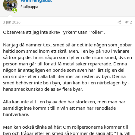
c
t
Stallpappa
i
o
n
3 Jun 2026
#12
s
:
Observera att jag inte skrev "yrken" utan "roller".
När jag då nämner t.ex. smed så är det inte någon som jobbar
heltid som smed inom ett skrå. Men, i en by på 100 invånare
så tror jag det finns någon som fyller rollen som smed, dvs en
person man går till för att få metallsaker reparerade. Denna
någon är antagligen en bonde som även har lärt sig en del
om smide - eller i alla fall liter mer än resten av byn. Denna
smed behöver inte bo i byn, utan kan bo i en närbelägen by -
hans smedkunskap delas av flera byar.
Alla kan inte allt i en by av den här storleken, men man har
samtidigt inte kommit till nivån att man har renodlade
hantverkare.
Man kan också tänka så här: Om rollpersonerna kommer till
byn och frågar efter en smed så kommer de säga att: "Tja, vill