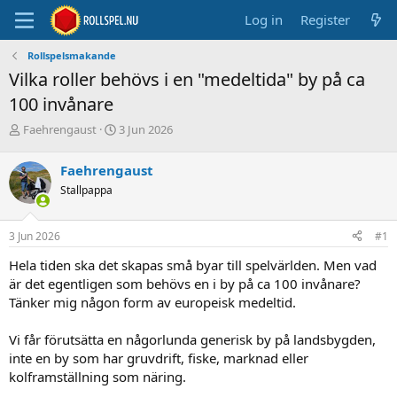
Log in
Register
Rollspelsmakande
Vilka roller behövs i en "medeltida" by på ca
100 invånare
T
S
Faehrengaust
3 Jun 2026
h
t
r
a
Faehrengaust
e
r
Stallpappa
a
t
d
d
s
a
3 Jun 2026
#1
t
t
a
e
Hela tiden ska det skapas små byar till spelvärlden. Men vad
r
är det egentligen som behövs en i by på ca 100 invånare?
t
Tänker mig någon form av europeisk medeltid.
e
r
Vi får förutsätta en någorlunda generisk by på landsbygden,
inte en by som har gruvdrift, fiske, marknad eller
kolframställning som näring.