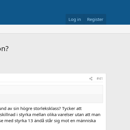
Log in
Register
on?
#41
d av sin högre storleksklass? Tycker att
skillnad i styrka mellan olika varelser utan att man
rese med styrka 13 ändå står sig mot en människa