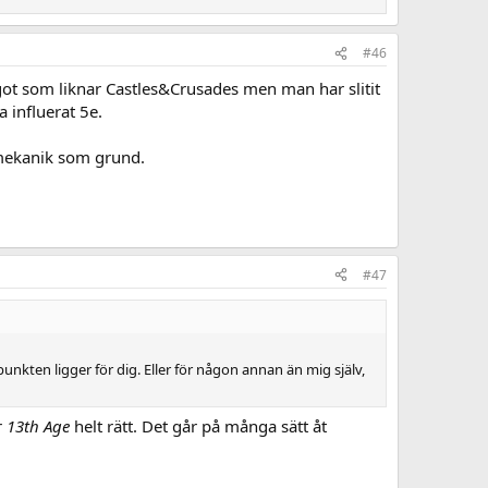
#46
got som liknar Castles&Crusades men man har slitit
a influerat 5e.
mekanik som grund.
#47
unkten ligger för dig. Eller för någon annan än mig själv,
r
13th Age
helt rätt. Det går på många sätt åt