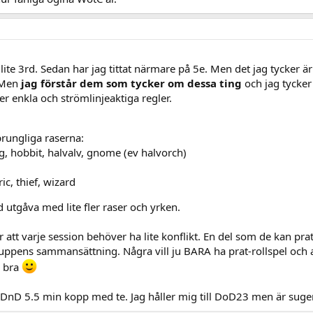
ite 3rd. Sedan har jag tittat närmare på 5e. Men det jag tycker är 
. Men
jag förstår dem som tycker om dessa ting
och jag tycker
mer enkla och strömlinjeaktiga regler.
sprungliga raserna:
g, hobbit, halvalv, gnome (ev halvorch)
ric, thief, wizard
tgåva med lite fler raser och yrken.
ycker att varje session behöver ha lite konflikt. En del som de ka
gruppens sammansättning. Några vill ju BARA ha prat-rollspel och 
m bra
 DnD 5.5 min kopp med te. Jag håller mig till DoD23 men är sug