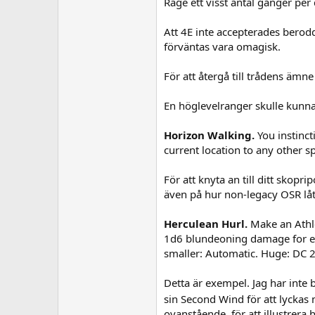
Rage ett visst antal gånger pe
Att 4E inte accepterades berodd
förväntas vara omagisk.
För att återgå till trådens ämn
En höglevelranger skulle kunna
Horizon Walking.
You instinct
current location to any other sp
För att knyta an till ditt skopr
även på hur non-legacy OSR låte
Herculean Hurl.
Make an Athlet
1d6 blundeoning damage for eve
smaller: Automatic. Huge: DC 2
Detta är exempel. Jag har inte 
sin Second Wind för att lyckas
ovanstående, för att illustrera 