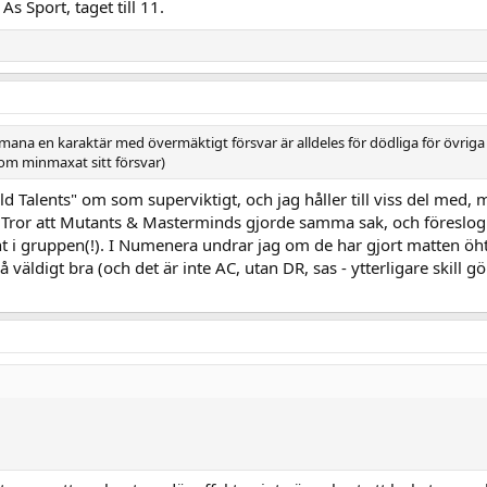
 Sport, taget till 11.
ana en karaktär med övermäktigt försvar är alldeles för dödliga för övriga
om minmaxat sitt försvar)
ld Talents" om som superviktigt, och jag håller till viss del med
. Tror att Mutants & Masterminds gjorde samma sak, och föreslo
nt i gruppen(!). I Numenera undrar jag om de har gjort matten öht
väldigt bra (och det är inte AC, utan DR, sas - ytterligare skill gö