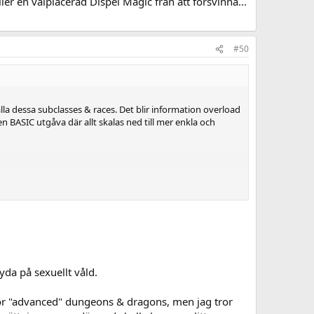
ller en välplacerad Dispel Magic från att försvinna...
#50
alla dessa subclasses & races. Det blir information overload
n BASIC utgåva där allt skalas ned till mer enkla och
enom men minst en moment av svärd som blixtrar. Men det
pel. Jag tycker mixen 75% svärd 25% snack är lagom bra
yda på sexuellt våld.
 för "advanced" dungeons & dragons, men jag tror
rk för dess enkelhet.