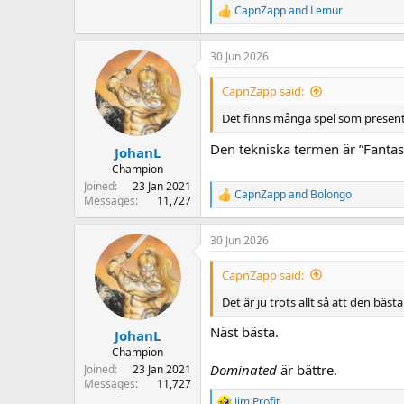
CapnZapp
and
Lemur
R
e
a
30 Jun 2026
c
t
i
CapnZapp said:
o
n
Det finns många spel som presente
s
:
Den tekniska termen är ”Fantas
JohanL
Champion
Joined
23 Jan 2021
CapnZapp
and
Bolongo
R
Messages
11,727
e
a
30 Jun 2026
c
t
i
CapnZapp said:
o
n
Det är ju trots allt så att den bä
s
:
Näst bästa.
JohanL
Champion
Dominated
är bättre.
Joined
23 Jan 2021
Messages
11,727
Jim Profit