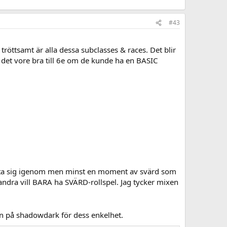
#43
tröttsamt är alla dessa subclasses & races. Det blir
 det vore bra till 6e om de kunde ha en BASIC
n prata sig igenom men minst en moment av svärd som
andra vill BARA ha SVÄRD-rollspel. Jag tycker mixen
en på shadowdark för dess enkelhet.