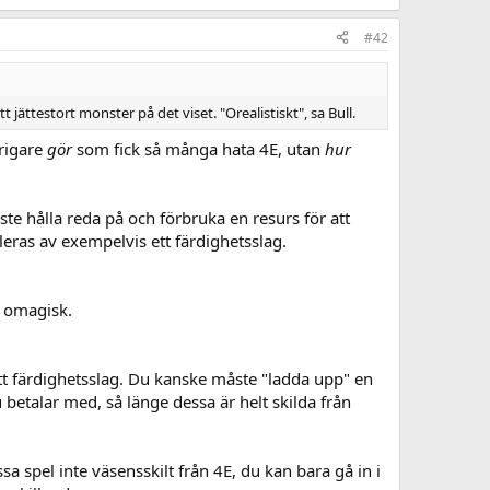
#42
jättestort monster på det viset. "Orealistiskt", sa Bull.
krigare
gör
som fick så många hata 4E, utan
hur
e hålla reda på och förbruka en resurs för att
eras av exempelvis ett färdighetsslag.
n omagisk.
 färdighetsslag. Du kanske måste "ladda upp" en
etalar med, så länge dessa är helt skilda från
 spel inte väsensskilt från 4E, du kan bara gå in i