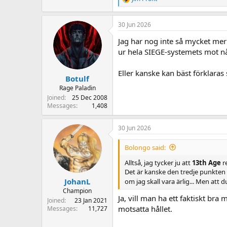
R
e
a
30 Jun 2026
c
t
Jag har nog inte så mycket mer
i
o
ur hela SIEGE-systemets mot någo
n
s
Eller kanske kan bäst förkla
:
Botulf
Rage Paladin
Joined
25 Dec 2008
Messages
1,408
30 Jun 2026
Bolongo said:
Alltså, jag tycker ju att
13th Age
r
Det är kanske den tredje punkten s
JohanL
om jag skall vara ärlig... Men att
Champion
Ja, vill man ha ett faktiskt br
Joined
23 Jan 2021
motsatta hållet.
Messages
11,727