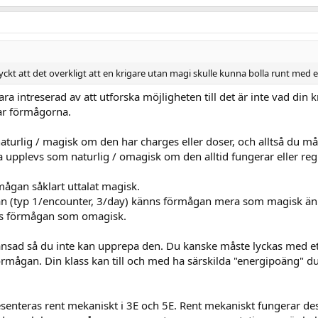
t att det overkligt att en krigare utan magi skulle kunna bolla runt med ett 
ara intreserad av att utforska möjligheten till det är inte vad din 
ar förmågorna.
urlig / magisk om den har charges eller doser, och alltså du måst
pplevs som naturlig / omagisk om den alltid fungerar eller regl
rmågan såklart uttalat magisk.
gan (typ 1/encounter, 3/day) känns förmågan mera som magisk ä
ves förmågan som omagisk.
sad så du inte kan upprepa den. Du kanske måste lyckas med ett
mågan. Din klass kan till och med ha särskilda "energipoäng" du b
senteras rent mekaniskt i 3E och 5E. Rent mekaniskt fungerar dessa