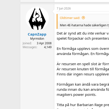
7 Jun 2026
Oldtimer said:
Men 4E-hatarna hade säkerligen tyck
Det är synd att du inte verkar v
CapnZapp
spelet förpackar och presenter
Myrmidon
Joined
3 Apr 2008
Messages
4,149
En förmåga upplevs som övernat
använda förmågan. En förmåga u
Är resursen en spell slot är fö
Är resursen knuten till förmå
Finns där ingen resurs upple
Förmågan kan ändå vara begrän
runda innan du kan använda för
magikers power points.
Titta på hur Barbarian Rage pre