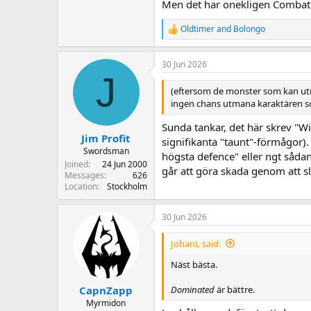
Men det har onekligen Combat As
Oldtimer
and
Bolongo
R
e
a
30 Jun 2026
c
J
t
i
(eftersom de monster som kan utm
o
ingen chans utmana karaktären s
n
s
Sunda tankar, det här skrev "Wi
:
Jim Profit
signifikanta "taunt"-förmågor)
Swordsman
högsta defence" eller ngt såda
Joined
24 Jun 2000
går att göra skada genom att slå 
Messages
626
Location
Stockholm
30 Jun 2026
JohanL said:
Näst bästa.
Dominated
är bättre.
CapnZapp
Myrmidon