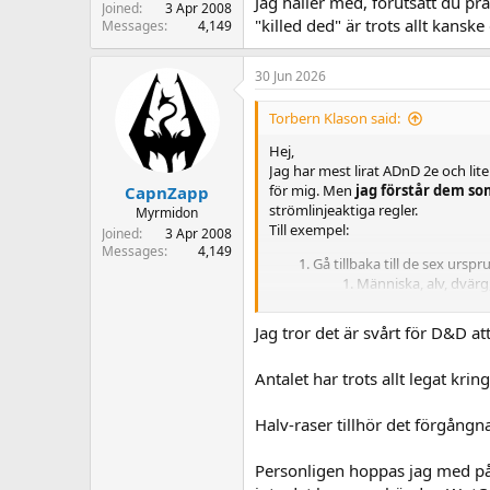
Jag håller med, förutsatt du pra
Joined
3 Apr 2008
"killed ded" är trots allt kans
Messages
4,149
30 Jun 2026
Torbern Klason said:
Hej,
Jag har mest lirat ADnD 2e och lit
för mig. Men
jag förstår dem so
CapnZapp
strömlinjeaktiga regler.
Myrmidon
Till exempel:
Joined
3 Apr 2008
Messages
4,149
Gå tillbaka till de sex urspr
Människa, alv, dvärg
Gå tillbaka till färre yrken
Fighter, paladin, cleri
Jag tror det är svårt för D&D at
Sedan kan man ha en Advanced utg
Antalet har trots allt legat kr
När det gäller strid..... jag tyck
beror ju på gruppens sammansättni
Halv-raser tillhör det förgångna
Personligen hoppas jag med på 
Men i grund och botten är inte Dn