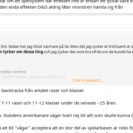
tar om ett spelsystem där effekten inte är enbart ett lyckat save e
ke den enda effekten D&D aldrig låter monstren hämta sig från
e 3rd. Sedan har jag tittat närmare på 5e. Men det jag tycker är tröttsamt är 
m tycker om dessa ting
och jag tycker det vore bra till 6e om de kunde ha e
ungliga raserna:
, hobbit, halvalv, gnome (ev halvorch)
Click to expand...
c, thief, wizard
t backtracka från antalet raser och klasser.
åva med lite fler raser och yrken.
ing 7-11 raser och 11-12 klasser under de senaste ~25 åren.
er att varje session behöver ha lite konflikt. En del som de kan prata sig ig
ng. Några vill ju BARA ha prat-rollspel och andra vill BARA ha SVÄRD-rolls
. Nutidens amerikanare säger tvärt nej till allt som skulle kunna t
att 6E "vågar" acceptera att en stor del av spelarbasen är redo
D 5.5 min kopp med te. Jag håller mig till DoD23 men är sugen på shadowda