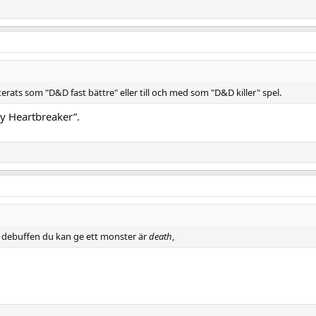
rats som "D&D fast bättre" eller till och med som "D&D killer" spel.
y Heartbreaker”.
sta debuffen du kan ge ett monster är
death
,