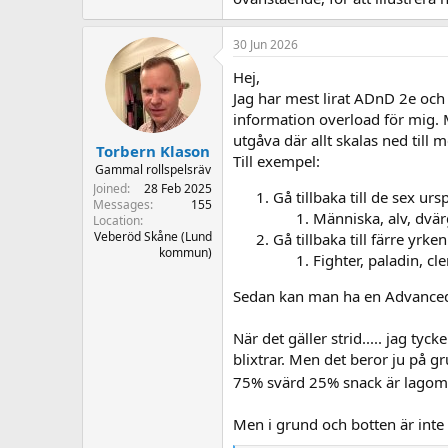
30 Jun 2026
Hej,
Jag har mest lirat ADnD 2e och l
information overload för mig
utgåva där allt skalas ned till 
Torbern Klason
Till exempel:
Gammal rollspelsräv
Joined
28 Feb 2025
Gå tillbaka till de sex ur
Messages
155
Människa, alv, dvär
Location
Veberöd Skåne (Lund
Gå tillbaka till färre yrken
kommun)
Fighter, paladin, cle
Sedan kan man ha en Advanced u
När det gäller strid..... jag t
blixtrar. Men det beror ju på 
75% svärd 25% snack är lago
Men i grund och botten är inte