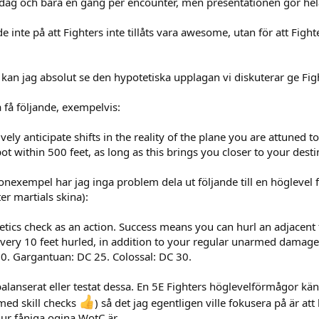
r dag och bara en gång per encounter, men presentationen gör hel
e inte på att Fighters inte tillåts vara awesome, utan för att F
e kan jag absolut se den hypotetiska upplagan vi diskuterar ge Figh
 få följande, exempelvis:
ively anticipate shifts in the reality of the plane you are attuned 
ot within 500 feet, as long as this brings you closer to your desti
iponexempel har jag inga problem dela ut följande till en höglevel 
r martials skina):
ics check as an action. Success means you can hurl an adjacent foe 
ry 10 feet hurled, in addition to your regular unarmed damage. 
0. Gargantuan: DC 25. Colossal: DC 30.
balanserat eller testat dessa. En 5E Fighters höglevelförmågor k
 med skill checks
) så det jag egentligen ville fokusera på är a
hur fåniga ogina WotC är.