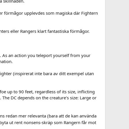
a skillnaden.
ighter förmågor upplevdes som magiska där Fightern
ters eller Rangers klart fantastiska förmågor.
to. As an action you teleport yourself from your
nation.
fighter (inspirerat inte bara av ditt exempel utan
up to 90 feet, regardless of its size, inflicting
The DC depends on the creature's size: Large or
änns redan mer relevanta (bara att de kan använda
tt byta ut rent nonsens-skräp som Rangern får mot