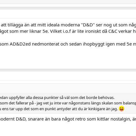
 att tillägga än att mitt ideala moderna "D&D" ser nog ut som nå
t som mer liknar 5e. Vilket i.o.f är lite ironiskt då C&C verkar h
ras som AD&D2ed nedmonterat och sedan ihopbyggt igen med 5e 
edan uppfyller alla dessa punkter så väl som det borde behövas.
om det fallerar på - jag vet ju inte var någonstans längs skalan som balansp
 du ens tar upp det som en punkt antyder att du är kinkigare än jag.
a modernt D&D, snarare än bara något retro som kittlar nostalgin, ä