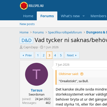
Home
Forums
What's new
Members
New posts
Home
Forums
Specifika rollspelsforum
Dungeons & 
Vad tycker ni saknas/behöv
D&D
T
S
CapnZapp
1 Jun 2026
h
t
Prev
1
2
3
4
5
Next
r
a
e
r
a
t
7 Jun 2026
d
d
T
s
a
Oldtimer said:
t
t
"Orealistiskt", sa Bull.
a
e
r
Det kanske skulle svida mindre
Tarsus
t
storlekssystemet verkar väldigt
e
Swordsman
r
behöver bryta ut ur det gängse 
Joined
24 Jan 2022
Messages
462
med styrka 16, eller för den d