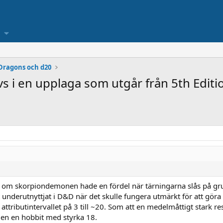
Dragons och d20
s i en upplaga som utgår från 5th Editi
 om skorpiondemonen hade en fördel när tärningarna slås på grun
 underutnyttjat i D&D när det skulle fungera utmärkt för att göra 
attributintervallet på 3 till ~20. Som att en medelmåttigt stark 
elen en hobbit med styrka 18.