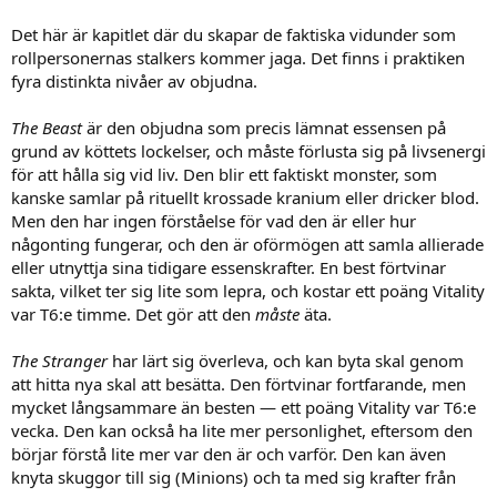
Det här är kapitlet där du skapar de faktiska vidunder som
rollpersonernas stalkers kommer jaga. Det finns i praktiken
fyra distinkta nivåer av objudna.
The Beast
är den objudna som precis lämnat essensen på
grund av köttets lockelser, och måste förlusta sig på livsenergi
för att hålla sig vid liv. Den blir ett faktiskt monster, som
kanske samlar på rituellt krossade kranium eller dricker blod.
Men den har ingen förståelse för vad den är eller hur
någonting fungerar, och den är oförmögen att samla allierade
eller utnyttja sina tidigare essenskrafter. En best förtvinar
sakta, vilket ter sig lite som lepra, och kostar ett poäng Vitality
var T6:e timme. Det gör att den
måste
äta.
The Stranger
har lärt sig överleva, och kan byta skal genom
att hitta nya skal att besätta. Den förtvinar fortfarande, men
mycket långsammare än besten — ett poäng Vitality var T6:e
vecka. Den kan också ha lite mer personlighet, eftersom den
börjar förstå lite mer var den är och varför. Den kan även
knyta skuggor till sig (Minions) och ta med sig krafter från