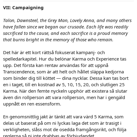
:
VII: Campaigning
Talon, Dawnsteel, the Grey Man, Lovely Anna, and many others
have fallen since we began our crusade. Each life was readily
sacrificed to the cause, and each sacrifice is a proud memory
that burns bright in the memory of those who remain.
Det här är ett kort rättså fokuserat kampanj- och
spelledarkapitel. Hur du belönar Karma och Experience tas
upp. Det första kan rentav användas för att uppnå
Transcendence, som är att helt och hållet släppa kedjorna
som binder dig till köttet — dina nycklar. Dessa kan tas bort
en i taget, till en kostnad av 5, 10, 15, 20, och slutligen 25
Karma. När den femte nyckeln upphör att existera så slutar
även din rollperson att vara rollperson, men har i gengäld
uppnått en ren essensform.
En genomsnittlig jakt är tänkt att vara värd 5 Karma, som
delas ut baserat på om ni lyckas laga det som är trasigt i
verkligheten, slåss mot de osedda framgångsrikt, och följa
reglerna så ni inte drabbas av förbjudandet.