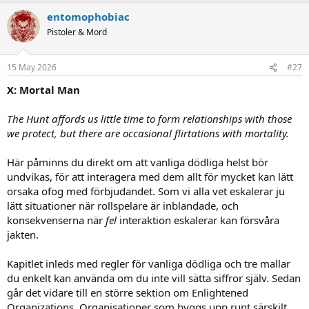
a
entomophobiac
c
t
Pistoler & Mord
i
o
n
15 May 2026
#27
s
:
X: Mortal Man
The Hunt affords us little time to form relationships with those
we protect, but there are occasional flirtations with mortality.
Här påminns du direkt om att vanliga dödliga helst bör
undvikas, för att interagera med dem allt för mycket kan lätt
orsaka ofog med förbjudandet. Som vi alla vet eskalerar ju
lätt situationer när rollspelare är inblandade, och
konsekvenserna när
fel
interaktion eskalerar kan försvåra
jakten.
Kapitlet inleds med regler för vanliga dödliga och tre mallar
du enkelt kan använda om du inte vill sätta siffror själv. Sedan
går det vidare till en större sektion om Enlightened
Organizations. Organisationer som byggs upp runt särskilt