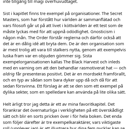
inte tillgång till magi överhuvudtaget.
Sist i kapitlet finns tre exempel på organisationer. The Secret
Masters, som har förstått hur världen är sammanflätad och
vars filosofi går ut på att livet i köttvärlden är ett test som de
måste lyckas med för att uppnå odödlighet. Gnosticism i
någon mån. The Order förstår reglerna och därför också att
det är en dålig idé att bryta dem. De är den organisation som
är mest trolig att vara till stalkers nytta, genom att exempelvis
luska fram var en objuden gömmer sig. Sista
exempelorganisationen kallas The Black Harvest och inleds
med en varning om att den behandlar rasmotiverat hat — och
aldrig
får presenteras positivt. Det är en mordsekt framförallt,
och en typ av sådan som bara dyker upp då och då för att
sedan försvinna. Ett förslag är att se den som ett exempel på
dylika sekter, som en spelledare kan använda på lite olika sätt.
Helt ärligt tror jag detta är ett av mina favoritkapitel. Det
förankrar det övernaturliga i verkligheten på ett överskådligt
sätt och blir en sorts pricken över i för hela boken. Det enda
som följer därefter är tre exempelkaraktärer, vars viktigaste
roll (upplever jag) är att illustrera hur dina fem nycklar kan se