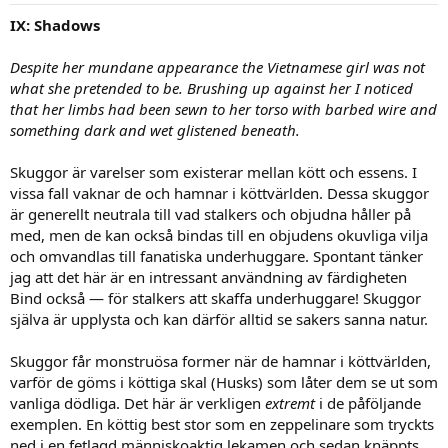
:
IX: Shadows
Despite her mundane appearance the Vietnamese girl was not
what she pretended to be. Brushing up against her I noticed
that her limbs had been sewn to her torso with barbed wire and
something dark and wet glistened beneath.
Skuggor är varelser som existerar mellan kött och essens. I
vissa fall vaknar de och hamnar i köttvärlden. Dessa skuggor
är generellt neutrala till vad stalkers och objudna håller på
med, men de kan också bindas till en objudens okuvliga vilja
och omvandlas till fanatiska underhuggare. Spontant tänker
jag att det här är en intressant användning av färdigheten
Bind också — för stalkers att skaffa underhuggare! Skuggor
själva är upplysta och kan därför alltid se sakers sanna natur.
Skuggor får monstruösa former när de hamnar i köttvärlden,
varför de göms i köttiga skal (Husks) som låter dem se ut som
vanliga dödliga. Det här är verkligen
extremt
i de påföljande
exemplen. En köttig best stor som en zeppelinare som tryckts
ned i en fetlagd människoaktig lekamen och sedan knäppts