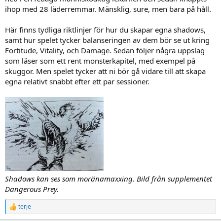
ihop med 28 läderremmar. Mänsklig, sure, men bara på håll.
Här finns tydliga riktlinjer för hur du skapar egna shadows,
samt hur spelet tycker balanseringen av dem bör se ut kring
Fortitude, Vitality, och Damage. Sedan följer några uppslag
som läser som ett rent monsterkapitel, med exempel på
skuggor. Men spelet tycker att ni bör gå vidare till att skapa
egna relativt snabbt efter ett par sessioner.
Shadows kan ses som moränamaxxing. Bild från supplementet
Dangerous Prey.
terje
R
e