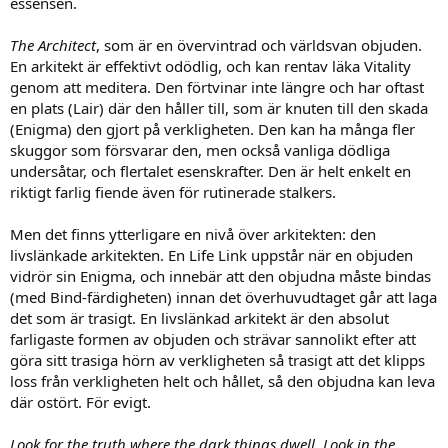
essensen.
The Architect
, som är en övervintrad och världsvan objuden.
En arkitekt är effektivt odödlig, och kan rentav läka Vitality
genom att meditera. Den förtvinar inte längre och har oftast
en plats (Lair) där den håller till, som är knuten till den skada
(Enigma) den gjort på verkligheten. Den kan ha många fler
skuggor som försvarar den, men också vanliga dödliga
undersåtar, och flertalet esenskrafter. Den är helt enkelt en
riktigt farlig fiende även för rutinerade stalkers.
Men det finns ytterligare en nivå över arkitekten: den
livslänkade arkitekten. En Life Link uppstår när en objuden
vidrör sin Enigma, och innebär att den objudna måste bindas
(med Bind-färdigheten) innan det överhuvudtaget går att laga
det som är trasigt. En livslänkad arkitekt är den absolut
farligaste formen av objuden och strävar sannolikt efter att
göra sitt trasiga hörn av verkligheten så trasigt att det klipps
loss från verkligheten helt och hållet, så den objudna kan leva
där ostört. För evigt.
Look for the truth where the dark things dwell. Look in the