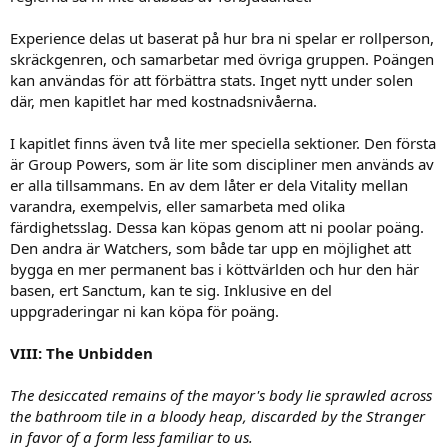
Experience delas ut baserat på hur bra ni spelar er rollperson,
skräckgenren, och samarbetar med övriga gruppen. Poängen
kan användas för att förbättra stats. Inget nytt under solen
där, men kapitlet har med kostnadsnivåerna.
I kapitlet finns även två lite mer speciella sektioner. Den första
är Group Powers, som är lite som discipliner men används av
er alla tillsammans. En av dem låter er dela Vitality mellan
varandra, exempelvis, eller samarbeta med olika
färdighetsslag. Dessa kan köpas genom att ni poolar poäng.
Den andra är Watchers, som både tar upp en möjlighet att
bygga en mer permanent bas i köttvärlden och hur den här
basen, ert Sanctum, kan te sig. Inklusive en del
uppgraderingar ni kan köpa för poäng.
VIII: The Unbidden
The desiccated remains of the mayor's body lie sprawled across
the bathroom tile in a bloody heap, discarded by the Stranger
in favor of a form less familiar to us.