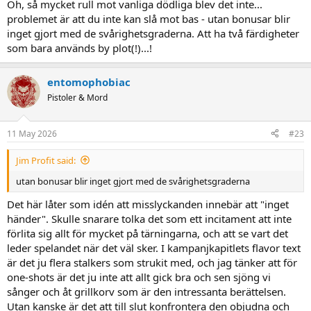
Oh, så mycket rull mot vanliga dödliga blev det inte...
problemet är att du inte kan slå mot bas - utan bonusar blir
inget gjort med de svårighetsgraderna. Att ha två färdigheter
som bara används by plot(!)...!
entomophobiac
Pistoler & Mord
11 May 2026
#23
Jim Profit said:
utan bonusar blir inget gjort med de svårighetsgraderna
Det här låter som idén att misslyckanden innebär att "inget
händer". Skulle snarare tolka det som ett incitament att inte
förlita sig allt för mycket på tärningarna, och att se vart det
leder spelandet när det väl sker. I kampanjkapitlets flavor text
är det ju flera stalkers som strukit med, och jag tänker att för
one-shots är det ju inte att allt gick bra och sen sjöng vi
sånger och åt grillkorv som är den intressanta berättelsen.
Utan kanske är det att till slut konfrontera den objudna och