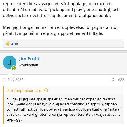
representera lite av varje i ett sånt upplägg, och med ett
uttalat mål om att vara "pick up and play", one-shottigt, och
delvis spelardrivet, tror jag det är en bra utgångspunkt.
Men jag hör gärna mer om er upplevelse, för jag siktar nog
på att tvinga på min egna grupp det här vid tillfälle.
terje
R
e
a
Jim Profit
c
J
t
Swordsman
i
o
n
11 May 2026
#22
s
:
entomophobiac said:
Nu har ju jag inte spelat spelet än, men det här köper jag faktiskt
inte. Spelet gör ju en tydlig grej av att tolkning är upp till gruppen
och att rull mot vanliga dödliga (i vanliga dödliga situationer) inte är
så relevant. Färdigheterna kan ju representera lite av varje i ett sånt
upplägg,