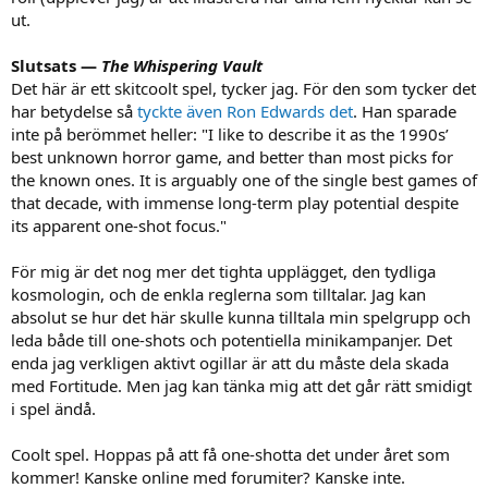
ut.
Slutsats —
The Whispering Vault
Det här är ett skitcoolt spel, tycker jag. För den som tycker det
har betydelse så
tyckte även Ron Edwards det
. Han sparade
inte på berömmet heller: "I like to describe it as the 1990s’
best unknown horror game, and better than most picks for
the known ones. It is arguably one of the single best games of
that decade, with immense long-term play potential despite
its apparent one-shot focus."
För mig är det nog mer det tighta upplägget, den tydliga
kosmologin, och de enkla reglerna som tilltalar. Jag kan
absolut se hur det här skulle kunna tilltala min spelgrupp och
leda både till one-shots och potentiella minikampanjer. Det
enda jag verkligen aktivt ogillar är att du måste dela skada
med Fortitude. Men jag kan tänka mig att det går rätt smidigt
i spel ändå.
Coolt spel. Hoppas på att få one-shotta det under året som
kommer! Kanske online med forumiter? Kanske inte.