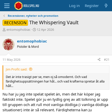
Log in
Register
Recensioner, nyheter och promotion
The Whispering Vault
RECENSION
T
S
entomophobiac
12 Apr 2026
h
t
r
a
entomophobiac
e
r
Pistoler & Mord
a
t
d
d
s
a
11 May 2026
#21
t
t
a
e
Jim Profit said:
r
t
Det är inte trasigt per se, men oj så omodernt. Och vad
e
färdighetsuppsättningen har hål... och vad krafterna spretar åt alla
r
håll...
Nu har ju jag inte spelat spelet än, men det här köper jag
faktiskt inte. Spelet gör ju en tydlig grej av att tolkning är upp
till gruppen och att rull mot vanliga dödliga (i vanliga dödliga
situationer) inte är så relevant. Färdigheterna kan ju