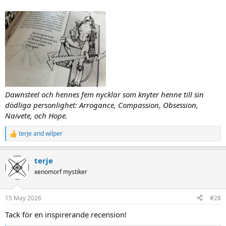
Dawnsteel och hennes fem nycklar som knyter henne till sin
dödliga personlighet: Arrogance, Compassion, Obsession,
Naivete, och Hope.
terje
and
wilper
R
e
a
terje
c
t
xenomorf mystiker
i
o
n
15 May 2026
#28
s
:
Tack för en inspirerande recension!