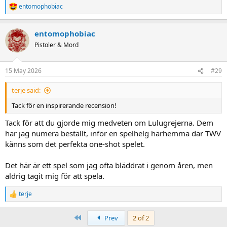
entomophobiac
R
e
a
entomophobiac
c
t
Pistoler & Mord
i
o
n
15 May 2026
#29
s
:
terje said:
Tack för en inspirerande recension!
Tack för att du gjorde mig medveten om Lulugrejerna. Dem
har jag numera beställt, inför en spelhelg härhemma där TWV
känns som det perfekta one-shot spelet.
Det här är ett spel som jag ofta bläddrat i genom åren, men
aldrig tagit mig för att spela.
terje
R
e
a
First
Prev
2 of 2
c