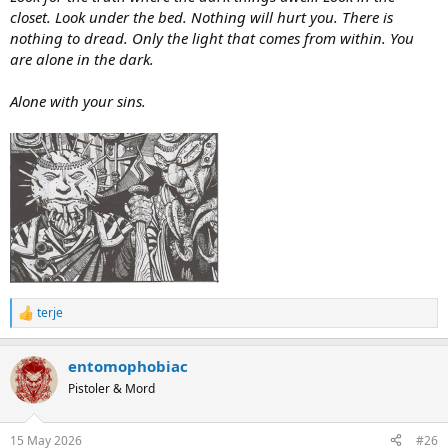
closet. Look under the bed. Nothing will hurt you. There is
nothing to dread. Only the light that comes from within. You
are alone in the dark.
Alone with your sins.
terje
R
e
a
entomophobiac
c
t
Pistoler & Mord
i
o
n
15 May 2026
#26
s