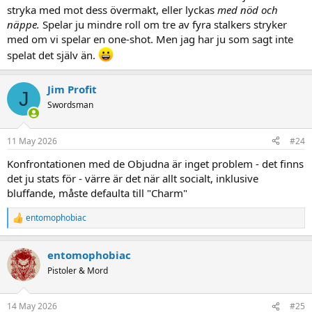
stryka med mot dess övermakt, eller lyckas
med nöd och
näppe.
Spelar ju mindre roll om tre av fyra stalkers stryker
med om vi spelar en one-shot. Men jag har ju som sagt inte
spelat det själv än.
Jim Profit
J
Swordsman
11 May 2026
#24
Konfrontationen med de Objudna är inget problem - det finns
det ju stats för - värre är det när allt socialt, inklusive
bluffande, måste defaulta till "Charm"
entomophobiac
R
e
a
entomophobiac
c
t
Pistoler & Mord
i
o
n
14 May 2026
#25
s