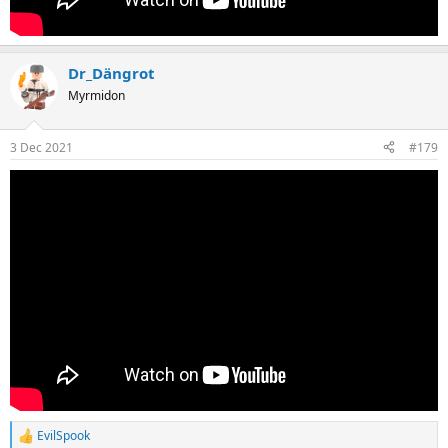
Dr_Dängrot
Myrmidon
3 Dec 2021
#179
EvilSpook
R