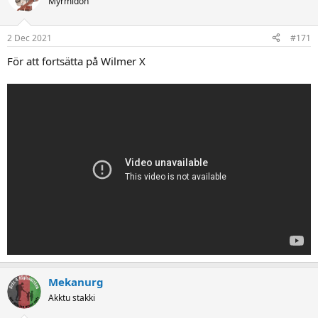
Myrmidon
i
o
n
2 Dec 2021
#171
s
:
För att fortsätta på Wilmer X
Mekanurg
Akktu stakki