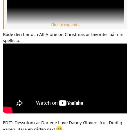
Click to expand...
Både den här och All Alone on Christmas är favoriter på min
spellista.
EDIT: Dessutom är Darlene Love Danny Glovers fru i Dödlig
vapen. Bara en sådan sak!