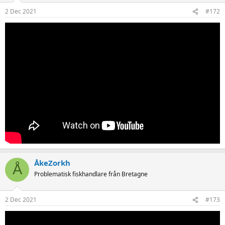
2 Dec 2021
#172
ÅkeZorkh
Å
Problematisk fiskhandlare från Bretagne
2 Dec 2021
#173