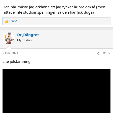
Den här måste jag erkänna att jag tycker är bra också (men
hittade inte studioinspelningen så den här fick duga)
Franz
R
e
a
Dr_Dängrot
c
t
Myrmidon
i
o
n
2 Dec 2021
#177
s
:
Lite julstämning