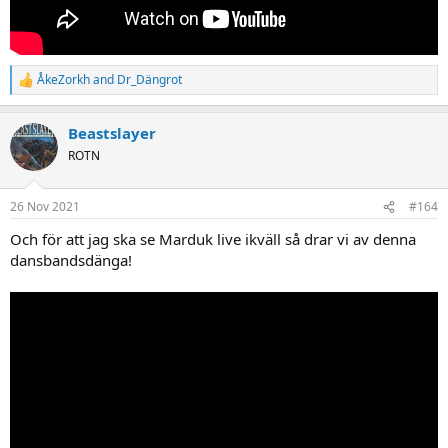
ÅkeZorkh
and
Dr_Dängrot
R
e
a
Beastslayer
c
t
ROTN
i
o
n
26 Nov 2021
#164
s
:
Och för att jag ska se Marduk live ikväll så drar vi av denna
dansbandsdänga!