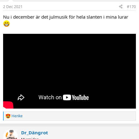
2 Dec 2021
#170
Nu i december är det julmusik för hela slanten i mina lurar
Henke
R
e
a
Dr_Dängrot
c
t