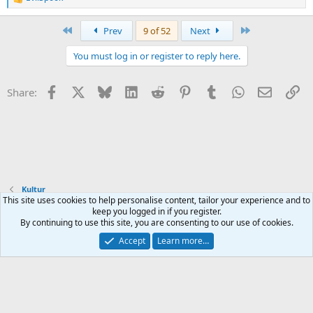
R
e
a
First
Last
Prev
9 of 52
Next
c
t
You must log in or register to reply here.
i
o
n
Facebook
X
Bluesky
LinkedIn
Reddit
Pinterest
Tumblr
WhatsApp
Email
Li
Share:
s
:
Kultur
This site uses cookies to help personalise content, tailor your experience and to
keep you logged in if you register.
Terms and rules
Privacy policy
Help
Home
R
By continuing to use this site, you are consenting to our use of cookies.
S
S
Accept
Learn more…
®
Community platform by XenForo
© 2010-2025 XenForo Ltd.