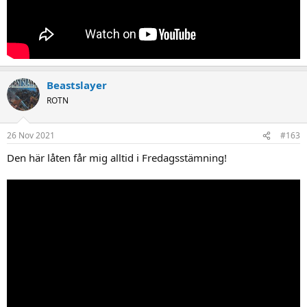
Beastslayer
ROTN
26 Nov 2021
#163
Den här låten får mig alltid i Fredagsstämning!