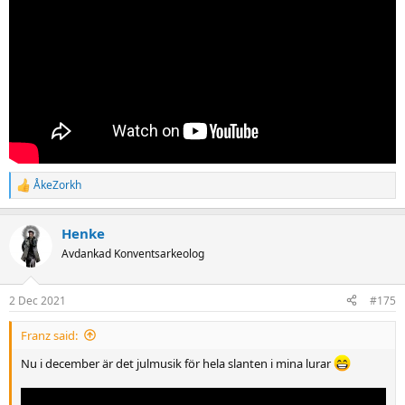
ÅkeZorkh
R
e
a
Henke
c
t
Avdankad Konventsarkeolog
i
o
n
2 Dec 2021
#175
s
:
Franz said:
Nu i december är det julmusik för hela slanten i mina lurar