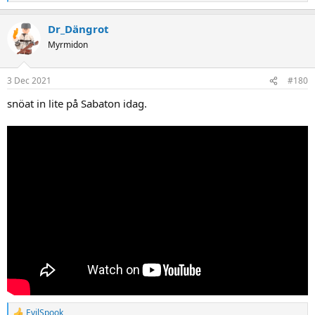
e
a
Dr_Dängrot
c
t
Myrmidon
i
o
n
3 Dec 2021
#180
s
:
snöat in lite på Sabaton idag.
EvilSpook