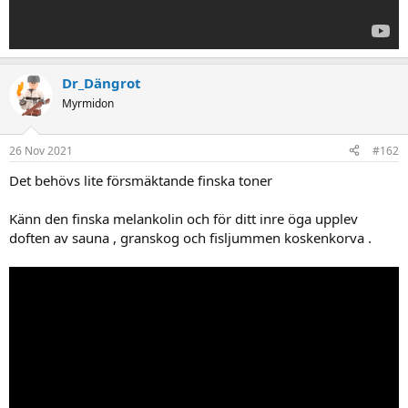
Dr_Dängrot
Myrmidon
26 Nov 2021
#162
Det behövs lite försmäktande finska toner
Känn den finska melankolin och för ditt inre öga upplev
doften av sauna , granskog och fisljummen koskenkorva .