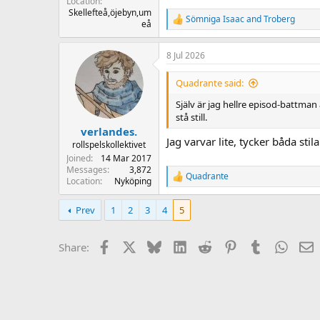
Location
Skellefteå,öjebyn,um
Sömniga Isaac
and
Troberg
R
eå
e
a
8 Jul 2026
c
t
i
Quadrante said:
o
n
Själv är jag hellre episod-battma
s
stå still.
:
verlandes.
Jag varvar lite, tycker båda stil
rollspelskollektivet
Joined
14 Mar 2017
Messages
3,872
Quadrante
R
Location
Nyköping
e
a
Prev
1
2
3
4
5
c
t
i
Facebook
X
Bluesky
LinkedIn
Reddit
Pinterest
Tumblr
Whats
E
Share:
o
n
s
: