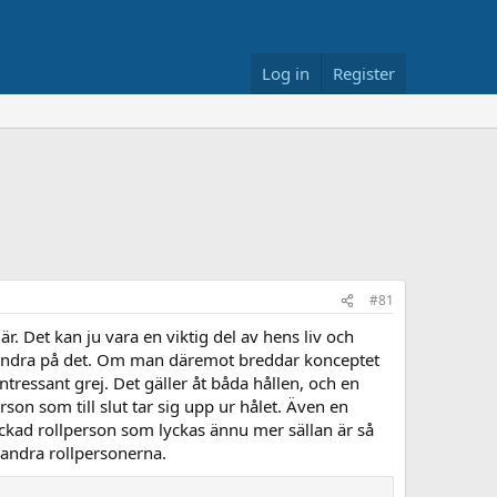
Log in
Register
#81
r. Det kan ju vara en viktig del av hens liv och
t ändra på det. Om man däremot breddar konceptet
intressant grej. Det gäller åt båda hållen, och en
son som till slut tar sig upp ur hålet. Även en
kad rollperson som lyckas ännu mer sällan är så
andra rollpersonerna.