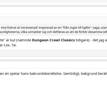
g inte främst är intresserad/ inspirerad av en ”från inget till hjälte”- saga, u
rsonligheterna, vilka utmärker sig och defileras av att de förblir desamma (
jälte" är kul (nämnde
Dungeon Crawl Classics
tidigare) - det jag 
r t.ex. 5e.
tman än spelar hans bakrundsberättelse. Samtidigt, bakgrund berät