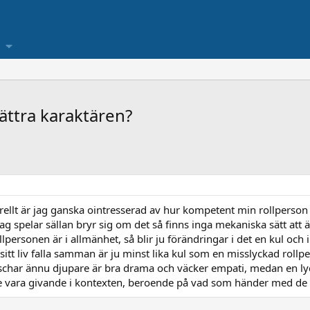
bättra karaktären?
rellt är jag ganska ointresserad av hur kompetent min rollperson ä
g spelar sällan bryr sig om det så finns inga mekaniska sätt at
llpersonen är i allmänhet, så blir ju förändringar i det en kul och 
itt liv falla samman är ju minst lika kul som en misslyckad rollper
schar ännu djupare är bra drama och väcker empati, medan en lyc
de vara givande i kontexten, beroende på vad som händer med de 