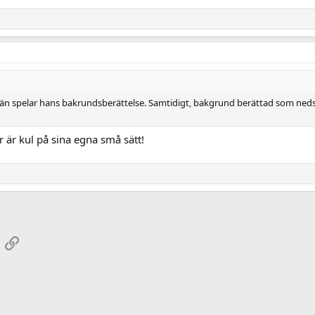
n än spelar hans bakrundsberättelse. Samtidigt, bakgrund berättad som nedsla
ar är kul på sina egna små sätt!
App
mail
Link