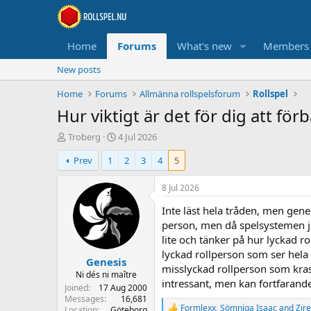
Home
Forums
What's new
Members
New posts
Home
Forums
Allmänna rollspelsforum
Rollspel
Hur viktigt är det för dig att för
T
S
Troberg
4 Jul 2026
h
t
Prev
1
2
3
4
5
r
a
e
r
a
t
8 Jul 2026
d
d
Inte läst hela tråden, men gene
s
a
t
t
person, men då spelsystemen ja
a
e
lite och tänker på hur lyckad ro
r
lyckad rollperson som ser hela s
Genesis
t
misslyckad rollperson som kra
e
Ni dés ni maître
intressant, men kan fortfaran
r
Joined
17 Aug 2000
Messages
16,681
Formlexx
,
Sömniga Isaac
and
Zire
Location
Göteborg