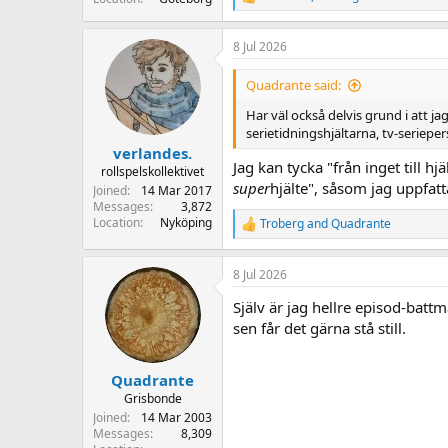
R
e
a
8 Jul 2026
c
t
i
Quadrante said:
o
n
Har väl också delvis grund i att ja
s
serietidningshjältarna, tv-seriepe
:
verlandes.
Jag kan tycka "från inget till h
rollspelskollektivet
super
hjälte", såsom jag uppfatta
Joined
14 Mar 2017
Messages
3,872
Location
Nyköping
Troberg
and
Quadrante
R
e
a
8 Jul 2026
c
t
Själv är jag hellre episod-bat
i
o
sen får det gärna stå still.
n
s
:
Quadrante
Grisbonde
Joined
14 Mar 2003
Messages
8,309