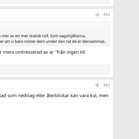
#82
tan mer av en mer statisk roll. Som sagohjältarna,
eller att vi bara möter dem under den tid de är densamma).
är mera ointresserad av är "från ingen till
#83
tad som nedslag eller återblickar kan vara kul, men