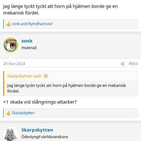
Jag länge tyckt tyckt att horn på hjälmen borde ge en
mekanisk fördel.
zonk
and
Rymdhamster
R
e
a
zonk
c
t
muterad
i
o
n
29 Nov 2024
#854
s
:
Skarpskytten said:
Jag länge tyckt tyckt att horn på hjälmen borde ge en mekanisk
fördel.
+1 skada vid stångnings-attacker?
Skarpskytten
R
e
a
Skarpskytten
c
t
Ödestyngd världsvandrare
i