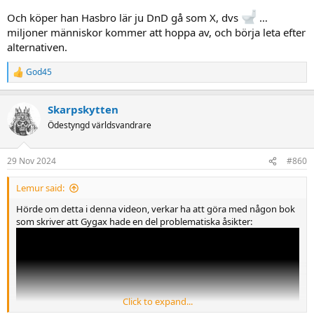
Och köper han Hasbro lär ju DnD gå som X, dvs
…
miljoner människor kommer att hoppa av, och börja leta efter
alternativen.
God45
R
e
a
Skarpskytten
c
t
Ödestyngd världsvandrare
i
o
n
29 Nov 2024
#860
s
:
Lemur said:
Hörde om detta i denna videon, verkar ha att göra med någon bok
som skriver att Gygax hade en del problematiska åsikter:
Click to expand...