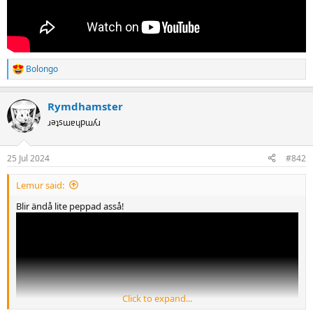
Bolongo
R
e
a
Rymdhamster
c
t
ɹǝʇsɯɐɥpɯʎɹ
i
o
n
25 Jul 2024
#842
s
:
Lemur said:
Blir ändå lite peppad asså!
Click to expand...