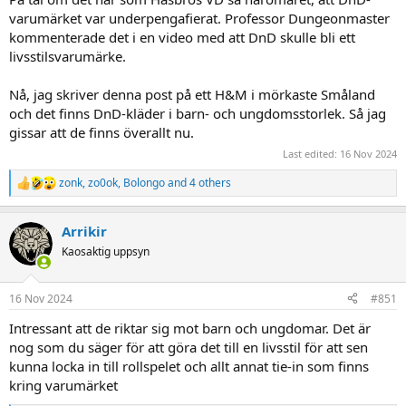
varumärket var underpengafierat. Professor Dungeonmaster
kommenterade det i en video med att DnD skulle bli ett
livsstilsvarumärke.
Nå, jag skriver denna post på ett H&M i mörkaste Småland
och det finns DnD-kläder i barn- och ungdomsstorlek. Så jag
gissar att de finns överallt nu.
Last edited:
16 Nov 2024
zonk
,
zo0ok
,
Bolongo
and 4 others
R
e
a
Arrikir
c
t
Kaosaktig uppsyn
i
o
n
16 Nov 2024
#851
s
:
Intressant att de riktar sig mot barn och ungdomar. Det är
nog som du säger för att göra det till en livsstil för att sen
kunna locka in till rollspelet och allt annat tie-in som finns
kring varumärket