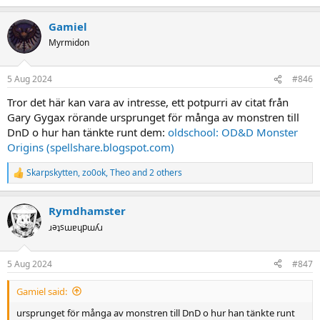
e
a
Gamiel
c
t
Myrmidon
i
o
n
5 Aug 2024
#846
s
:
Tror det här kan vara av intresse, ett potpurri av citat från
Gary Gygax rörande ursprunget för många av monstren till
DnD o hur han tänkte runt dem:
oldschool: OD&D Monster
Origins (spellshare.blogspot.com)
Skarpskytten
,
zo0ok
,
Theo
and 2 others
R
e
a
Rymdhamster
c
t
ɹǝʇsɯɐɥpɯʎɹ
i
o
n
5 Aug 2024
#847
s
:
Gamiel said:
ursprunget för många av monstren till DnD o hur han tänkte runt