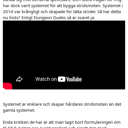
har dock varit systemet för att bygga stridsmöten. Systemet i
2014 var krångligt och skapade för lätta strider. Så har detta
nu lösts? Enligt Dungeon Dudes så är svaret ja:
.
Systemet är enklare och skapar hårdares stridsmöten än det
gamla systemet.
Enda kritiken de har är att man tagit bort formuleringen om