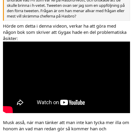
skulle brinna i h-vetet. Tweeten ovan ser jag som en uppföljning på
den förra tweeten. Frågan är om han menar allvar med frågan eller
mest vill skrämma cheferna på Hasbro?
Hörde om detta i denna videon, verkar ha att göra med
någon bok som skriver att Gygax hade en del problematiska
åsikter:
Musk asså, när man tänker att man inte kan tycka mer illa om
honom än vad man redan gör så kommer han och