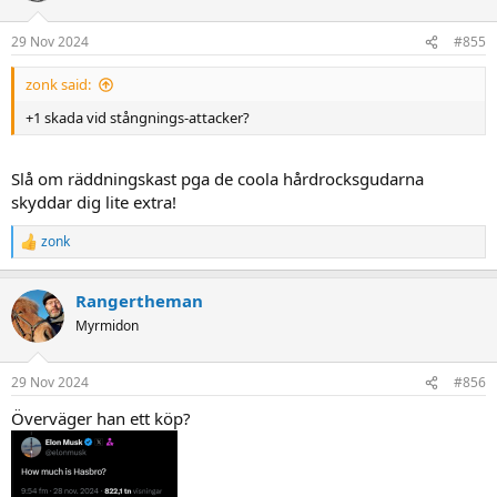
o
n
29 Nov 2024
#855
s
:
zonk said:
+1 skada vid stångnings-attacker?
Slå om räddningskast pga de coola hårdrocksgudarna
skyddar dig lite extra!
zonk
R
e
a
Rangertheman
c
t
Myrmidon
i
o
n
29 Nov 2024
#856
s
:
Överväger han ett köp?