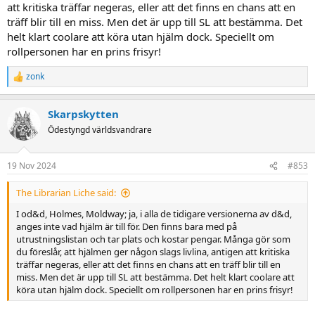
att kritiska träffar negeras, eller att det finns en chans att en
träff blir till en miss. Men det är upp till SL att bestämma. Det
Det jag grunnade på var om det här är något dataspelet hittade på,
eller om det var så det funkade i rollspelsreglerna också? Om det
helt klart coolare att köra utan hjälm dock. Speciellt om
var det senare, har DnD haft andra sätt att ge hjälmar en effekt på
rollpersonen har en prins frisyr!
som är skiljd från resten av rustningen?
zonk
R
e
a
Jag har alltid varit väldigt förtjust i den här egenheten, även om jag
Skarpskytten
c
själv först kom i kontakt med den via Warhammer FRP. Det får
t
Ödestyngd världsvandrare
festdagarna att kännas väldigt speciella när de på sätt och vis är
i
helt skilda från den vanliga tidräkningen.
o
n
19 Nov 2024
#853
s
:
The Librarian Liche said:
I od&d, Holmes, Moldway; ja, i alla de tidigare versionerna av d&d,
anges inte vad hjälm är till för. Den finns bara med på
utrustningslistan och tar plats och kostar pengar. Många gör som
du föreslår, att hjälmen ger någon slags livlina, antigen att kritiska
träffar negeras, eller att det finns en chans att en träff blir till en
miss. Men det är upp till SL att bestämma. Det helt klart coolare att
köra utan hjälm dock. Speciellt om rollpersonen har en prins frisyr!