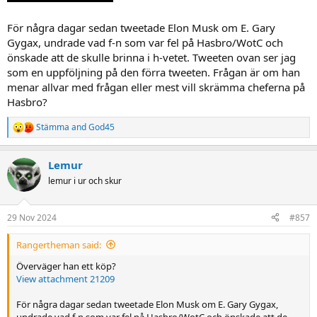
För några dagar sedan tweetade Elon Musk om E. Gary
Gygax, undrade vad f-n som var fel på Hasbro/WotC och
önskade att de skulle brinna i h-vetet. Tweeten ovan ser jag
som en uppföljning på den förra tweeten. Frågan är om han
menar allvar med frågan eller mest vill skrämma cheferna på
Hasbro?
Stämma
and
God45
R
e
a
Lemur
c
t
lemur i ur och skur
i
o
n
29 Nov 2024
#857
s
:
Rangertheman said:
Överväger han ett köp?
View attachment 21209
För några dagar sedan tweetade Elon Musk om E. Gary Gygax,
undrade vad f-n som var fel på Hasbro/WotC och önskade att de