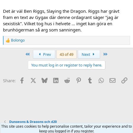
Det är väl Ben Riggs, Slaying the Dragon. Riggs har grävt
fram en text av Gygax där denne ordagrant säger ”jag är
sexistisk”. Vilket tog hus i helvete … inget kan göra en
brunhögerman så arg som sanningen.
Musk asså, när man tänker att man inte kan tycka mer illa om
Bolongo
R
honom än vad man redan gör så kommer han och motbevisar en.
e
Gång på gång.
a
First
Last
Prev
43 of 49
Next
c
t
You must log in or register to reply here.
i
o
n
Facebook
X
Bluesky
LinkedIn
Reddit
Pinterest
Tumblr
WhatsApp
Email
Li
Share:
s
:
Dungeons & Dragons och d20
This site uses cookies to help personalise content, tailor your experience and to
keep you logged in if you register.