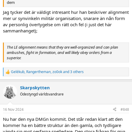
dem
Jag tycker det är väldigt intresant hur han beskriver alignment
mer ur synvinkeln militär organisation, snarare än nån form
av personlig övertygelse om rätt och fel (i just det här
sammanhanget);
The LE alignment means that they are well-organized and can plan
ambushes, fight in formation, and will likely obey orders from a
superior.
Gelékub
,
Rangertheman
,
zo0ok
and 3 others
R
e
a
Skarpskytten
c
t
Ödestyngd världsvandrare
i
o
n
16 Nov 2024
#848
s
:
Nu har den nya DMGn kommit. Det står redan klart att den
kommer ha en bättre struktur än den gamla, och tydligare
vända sig mot oerfarna spelledare. Den stora frågan för mig