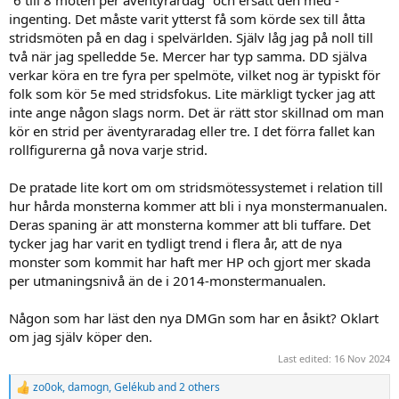
”6 till 8 möten per äventyrardag” och ersatt den med -
ingenting. Det måste varit ytterst få som körde sex till åtta
stridsmöten på en dag i spelvärlden. Själv låg jag på noll till
två när jag spelledde 5e. Mercer har typ samma. DD själva
verkar köra en tre fyra per spelmöte, vilket nog är typiskt för
folk som kör 5e med stridsfokus. Lite märkligt tycker jag att
inte ange någon slags norm. Det är rätt stor skillnad om man
kör en strid per äventyraradag eller tre. I det förra fallet kan
rollfigurerna gå nova varje strid.
De pratade lite kort om om stridsmötessystemet i relation till
hur hårda monsterna kommer att bli i nya monstermanualen.
Deras spaning är att monsterna kommer att bli tuffare. Det
tycker jag har varit en tydligt trend i flera år, att de nya
monster som kommit har haft mer HP och gjort mer skada
per utmaningsnivå än de i 2014-monstermanualen.
Någon som har läst den nya DMGn som har en åsikt? Oklart
om jag själv köper den.
Last edited:
16 Nov 2024
zo0ok
,
damogn
,
Gelékub
and 2 others
R