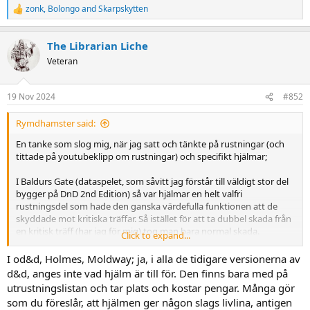
zonk
,
Bolongo
and
Skarpskytten
R
e
a
The Librarian Liche
c
t
Veteran
i
o
n
19 Nov 2024
#852
s
:
Rymdhamster said:
En tanke som slog mig, när jag satt och tänkte på rustningar (och
tittade på youtubeklipp om rustningar) och specifikt hjälmar;
I Baldurs Gate (dataspelet, som såvitt jag förstår till väldigt stor del
bygger på DnD 2nd Edition) så var hjälmar en helt valfri
rustningsdel som hade den ganska värdefulla funktionen att de
skyddade mot kritiska träffar. Så istället för att ta dubbel skada från
en kritisk träff (har jag för mig) tog man bara normal skada.
Click to expand...
Det här tyckte jag var väldans coolt. Det innebär att vem som helst
I od&d, Holmes, Moldway; ja, i alla de tidigare versionerna av
borde vilja ha en hjälm på sig, oavsett vad de har för rustning i
d&d, anges inte vad hjälm är till för. Den finns bara med på
övrigt (vilket känns realistiskt), men det gör också att hjälmen i är
utrustningslistan och tar plats och kostar pengar. Många gör
helt valfri. Du kan ha tung rustning utan hjälm om du vill, om du vill
som du föreslår, att hjälmen ger någon slags livlina, antigen
ha den där riktiga filmlooken.