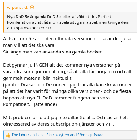
:
wilper said:
Nya DnD 5e är gamla DnD 5e, eller iaf väldigt likt. Perfekt
kombination av att låta folk spela sitt gamla spel, men tvinga dem
att köpa nya böcker. :-D
Alltså... om 5e är ... den ultimata versionen ... så är det ju så
man vill att det ska vara.
Så länge man kan använda sina gamla böcker.
Det gynnar ju INGEN att det kommer nya versioner på
varandra som gör om allting, så att alla får börja om och allt
gammalt material blir inaktuellt.
(jämför Drakar och Demoner - jag tror alla kan skriva under
på att det har varit för många olika versioner - och de flesta
hoppas att nya FL DoD kommer fungera och vara
kompatibelt... jättelänge)
Mitt problem är ju att jag inte gillar 5e alls. Och jag är helt
ointresserad av deras subscription-tjänster och VTT.
The Librarian Liche
,
Skarpskytten
and
Sömniga Isaac
R