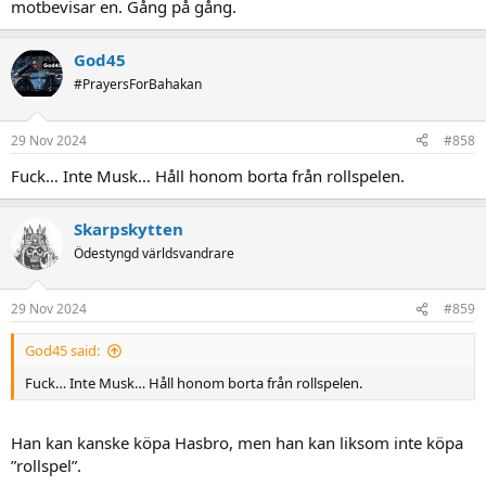
motbevisar en. Gång på gång.
God45
#PrayersForBahakan
29 Nov 2024
#858
Fuck… Inte Musk… Håll honom borta från rollspelen.
Skarpskytten
Ödestyngd världsvandrare
29 Nov 2024
#859
God45 said:
Fuck… Inte Musk… Håll honom borta från rollspelen.
Han kan kanske köpa Hasbro, men han kan liksom inte köpa
”rollspel”.