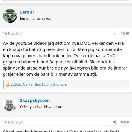
e
a
Lemur
c
t
lemur i ur och skur
i
o
n
16 Nov 2024
#849
s
:
Av de youtube videor jag sett om nya DMG verkar den vara
en knapp förbättring över den förra. Men jag kommer inte
köpa nya players handbook heller. Tycker de bästa DnD-
grejerna händer bland 3e part för tillfället. Ska dock bli
spännande att se hur bra de nya äventyren blir, om de ändrar
grejer eller om de bara blir mer av samma stil.
zo0ok
,
Arrikir
,
God45
and 2 others
R
e
a
Skarpskytten
c
t
Ödestyngd världsvandrare
i
o
n
16 Nov 2024
#850
s
:
På tal om det här som Hasbros VD sa häromåret, att DnD-