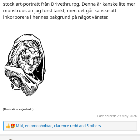
stock art-porträtt från Drivethrurpg. Denna är kanske lite mer
monstruös än jag först tänkt, men det går kanske att
inkorporera i hennes bakgrund på något vänster.
(Illustration av Jeshield)
Last edited:
29 May 2026
Mikl
,
entomophobiac
,
clarence redd
and 5 others
R
e
a