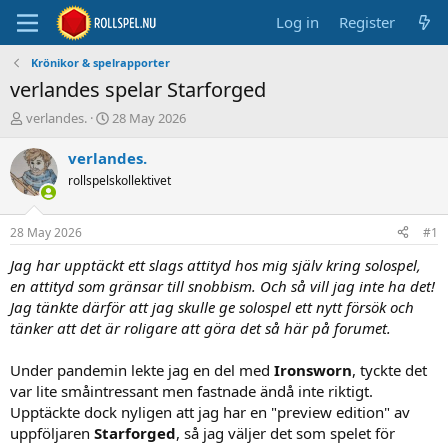
Log in
Register
Krönikor & spelrapporter
verlandes spelar Starforged
T
S
verlandes.
28 May 2026
h
t
r
a
verlandes.
e
r
rollspelskollektivet
a
t
d
d
s
a
28 May 2026
#1
t
t
a
e
Jag har upptäckt ett slags attityd hos mig själv kring solospel,
r
en attityd som gränsar till snobbism. Och så vill jag inte ha det!
t
Jag tänkte därför att jag skulle ge solospel ett nytt försök och
e
tänker att det är roligare att göra det så här på forumet.
r
Under pandemin lekte jag en del med
Ironsworn
, tyckte det
var lite småintressant men fastnade ändå inte riktigt.
Upptäckte dock nyligen att jag har en "preview edition" av
uppföljaren
Starforged
, så jag väljer det som spelet för