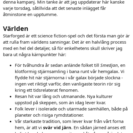
denna kampanj. Min tanke är att jag uppdaterar här kanske
varje torsdag, såtillvida att det senaste inlägget får
åtminstone en upptumme.
Världen
Starforged är ett science fiction-spel och det första man gör är
att rulla fram världens sanningar. Det är en halvlång process
med en hel del detaljer, så för enkelhetens skull skriver jag
bara ut några kärnpunkter här:
För tvåhundra år sedan anlände folket till
Smedjan
, en
klotformig stjärnsamling i bana runt vår hemgalax. Vi
flydde hit när stjärnorna i vår galax började slockna -
ingen vet riktigt varför, den vanligaste teorin rör sig
kring ett tidsrelaterat fenomen.
Resan hit var lång och utmanande. Nya kulturer
uppstod på skeppen, som än idag lever kvar.
Folk lever i isolerade och utarmade samhällen, både på
planeter och risiga rymdstationer.
Vår starkaste tradition, som lever kvar från vårt forna
hem, är att vi
svär vid järn
. En sådan järned anses ett