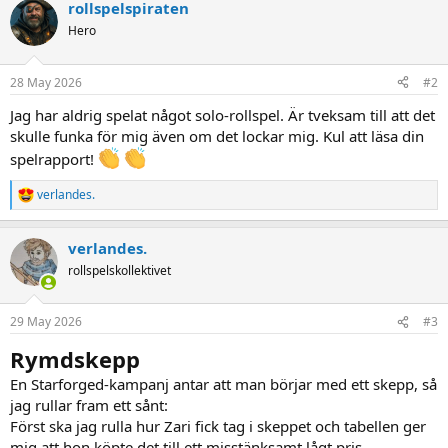
rollspelspiraten
c
t
Hero
i
o
n
28 May 2026
#2
s
:
Jag har aldrig spelat något solo-rollspel. Är tveksam till att det
skulle funka för mig även om det lockar mig. Kul att läsa din
spelrapport!
verlandes.
R
e
a
verlandes.
c
t
rollspelskollektivet
i
o
n
29 May 2026
#3
s
:
Rymdskepp
En Starforged-kampanj antar att man börjar med ett skepp, så
jag rullar fram ett sånt:
Först ska jag rulla hur Zari fick tag i skeppet och tabellen ger
mig att hon köpte det till ett misstänksamt lågt pris.