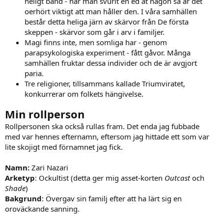
heligt band - har man svurit en ed åt någon så är det
oerhört viktigt att man håller den. I våra samhällen
består detta heliga järn av skärvor från De första
skeppen - skärvor som går i arv i familjer.
Magi finns inte, men somliga har - genom
parapsykologiska experiment - fått gåvor. Många
samhällen fruktar dessa individer och de är avgjort
paria.
Tre religioner, tillsammans kallade Triumviratet,
konkurrerar om folkets hängivelse.
Min rollperson
Rollpersonen ska också rullas fram. Det enda jag fubbade
med var hennes efternamn, eftersom jag hittade ett som var
lite skojigt med förnamnet jag fick.
Namn:
Zari Nazari
Arketyp
: Ockultist (detta ger mig asset-korten
Outcast
och
Shade
)
Bakgrund
: Övergav sin familj efter att ha lärt sig en
oroväckande sanning.