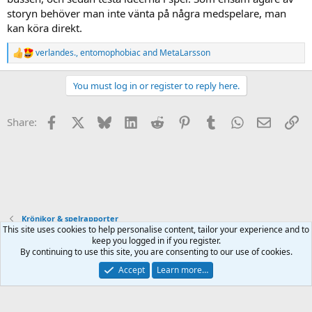
storyn behöver man inte vänta på några medspelare, man
kan köra direkt.
verlandes.
,
entomophobiac
and
MetaLarsson
R
e
a
You must log in or register to reply here.
c
t
i
Facebook
X
Bluesky
LinkedIn
Reddit
Pinterest
Tumblr
WhatsApp
Email
Li
Share:
o
n
s
:
Krönikor & spelrapporter
This site uses cookies to help personalise content, tailor your experience and to
keep you logged in if you register.
Terms and rules
Privacy policy
Help
Home
R
By continuing to use this site, you are consenting to our use of cookies.
S
S
Accept
Learn more…
®
Community platform by XenForo
© 2010-2025 XenForo Ltd.