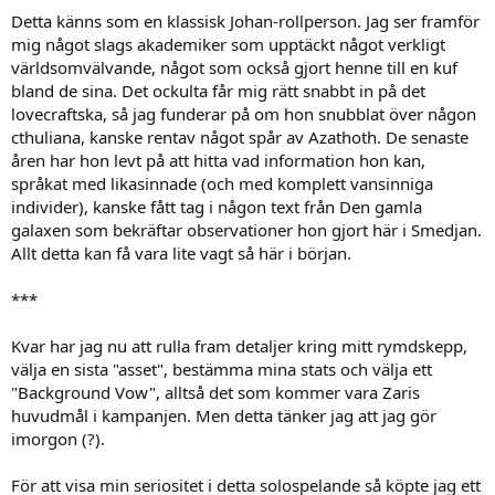
Detta känns som en klassisk Johan-rollperson. Jag ser framför
mig något slags akademiker som upptäckt något verkligt
världsomvälvande, något som också gjort henne till en kuf
bland de sina. Det ockulta får mig rätt snabbt in på det
lovecraftska, så jag funderar på om hon snubblat över någon
cthuliana, kanske rentav något spår av Azathoth. De senaste
åren har hon levt på att hitta vad information hon kan,
språkat med likasinnade (och med komplett vansinniga
individer), kanske fått tag i någon text från Den gamla
galaxen som bekräftar observationer hon gjort här i Smedjan.
Allt detta kan få vara lite vagt så här i början.
***
Kvar har jag nu att rulla fram detaljer kring mitt rymdskepp,
välja en sista "asset", bestämma mina stats och välja ett
"Background Vow", alltså det som kommer vara Zaris
huvudmål i kampanjen. Men detta tänker jag att jag gör
imorgon (?).
För att visa min seriositet i detta solospelande så köpte jag ett