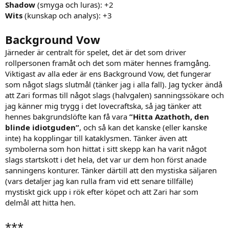
Shadow
(smyga och luras): +2
Wits
(kunskap och analys): +3
Background Vow
Järneder är centralt för spelet, det är det som driver
rollpersonen framåt och det som mäter hennes framgång.
Viktigast av alla eder är ens Background Vow, det fungerar
som något slags slutmål (tänker jag i alla fall). Jag tycker ändå
att Zari formas till något slags (halvgalen) sanningssökare och
jag känner mig trygg i det lovecraftska, så jag tänker att
hennes bakgrundslöfte kan få vara
”Hitta Azathoth, den
blinde idiotguden”
, och så kan det kanske (eller kanske
inte) ha kopplingar till kataklysmen. Tänker även att
symbolerna som hon hittat i sitt skepp kan ha varit något
slags startskott i det hela, det var ur dem hon först anade
sanningens konturer. Tänker därtill att den mystiska säljaren
(vars detaljer jag kan rulla fram vid ett senare tillfälle)
mystiskt gick upp i rök efter köpet och att Zari har som
delmål att hitta hen.
***