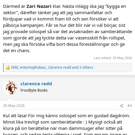
Därmed är
Zari Nazari
klar. Nästa inlägg ska jag ”bygga en
sektor”, därefter tänker jag att jag sammanfattar och
fördjupar vad vi kommit fram till och sen försöker vi att
påbörja kampanjen. Får se hur det blir när vi väl börjar, sist
jag provade solospel så var det avsaknaden av samberättande
som gjorde att jag tyckte detta var väsensskilt från rollspel,
men jag ska försöka vifta bort dessa föreställningar och ge
det en chans.
Last edited:
29 May 2026
Mikl
,
entomophobiac
,
clarence redd
and 3 others
R
e
a
clarence redd
c
t
FrostByte Books
i
o
n
30 May 2026
#4
s
:
Kul att läsa! För mig känns solospel som en guidad dagdröm.
Minst lika trevligt som samberättande : ) Mysigt också att
klura på sin berättelse när man dammsuger eller sitter på
bussen, och sedan testa idéerna i spel. Som ensam ägare av