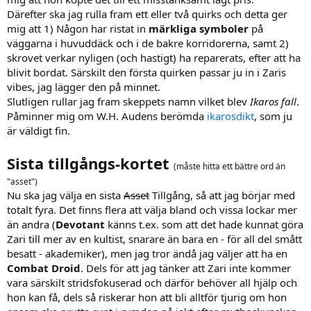
Därefter ska jag rulla fram ett eller två quirks och detta ger
mig att 1) Någon har ristat in
märkliga symboler
på
väggarna i huvuddäck och i de bakre korridorerna, samt 2)
skrovet verkar nyligen (och hastigt) ha reparerats, efter att ha
blivit bordat. Särskilt den första quirken passar ju in i Zaris
vibes, jag lägger den på minnet.
Slutligen rullar jag fram skeppets namn vilket blev
Ikaros fall
.
Påminner mig om W.H. Audens berömda
ikarosdikt
, som ju
är väldigt fin.
Sista tillgångs-kortet
(måste hitta ett bättre ord än
"asset")
Nu ska jag välja en sista
Asset
Tillgång, så att jag börjar med
totalt fyra. Det finns flera att välja bland och vissa lockar mer
än andra (
Devotant
känns t.ex. som att det hade kunnat göra
Zari till mer av en kultist, snarare än bara en - för all del smått
besatt - akademiker), men jag tror ändå jag väljer att ha en
Combat Droid
. Dels för att jag tänker att Zari inte kommer
vara särskilt stridsfokuserad och därför behöver all hjälp och
hon kan få, dels så riskerar hon att bli alltför tjurig om hon