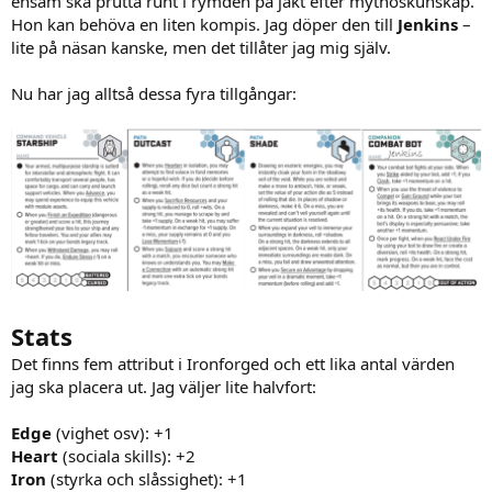
ensam ska prutta runt i rymden på jakt efter mythoskunskap.
Hon kan behöva en liten kompis. Jag döper den till
Jenkins
–
lite på näsan kanske, men det tillåter jag mig själv.
Nu har jag alltså dessa fyra tillgångar:
Stats
Det finns fem attribut i Ironforged och ett lika antal värden
jag ska placera ut. Jag väljer lite halvfort:
Edge
(vighet osv): +1
Heart
(sociala skills): +2
Iron
(styrka och slåssighet): +1